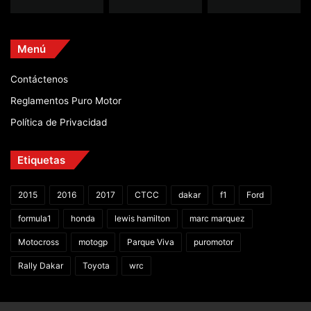
Menú
Contáctenos
Reglamentos Puro Motor
Política de Privacidad
Etiquetas
2015
2016
2017
CTCC
dakar
f1
Ford
formula1
honda
lewis hamilton
marc marquez
Motocross
motogp
Parque Viva
puromotor
Rally Dakar
Toyota
wrc