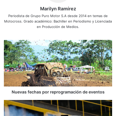
Marilyn Ramírez
Periodista de Grupo Puro Motor S.A desde 2014 en temas de
Motocross. Grado académico: Bachiller en Periodismo y Licenciada
en Producción de Medios.
N
u
e
v
a
s
f
e
c
h
Nuevas fechas por reprogramación de eventos
a
s
F
p
i
o
n