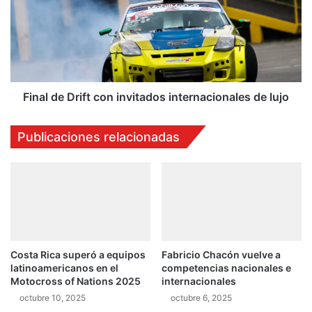
r
a
r
l
e
d
p
e
r
D
o
r
g
i
Final de Drift con invitados internacionales de lujo
r
f
a
t
Publicaciones relacionadas
m
c
a
o
c
n
i
i
ó
n
n
v
d
i
e
t
Costa Rica superó a equipos
Fabricio Chacón vuelve a
e
a
latinoamericanos en el
competencias nacionales e
v
d
Motocross of Nations 2025
internacionales
e
o
octubre 10, 2025
octubre 6, 2025
n
s