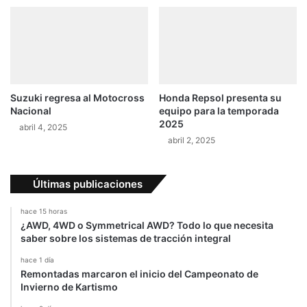
t
i
o
n
s
t
e
r
n
a
Suzuki regresa al Motocross
Honda Repsol presenta su
c
Nacional
equipo para la temporada
i
2025
abril 4, 2025
o
abril 2, 2025
n
a
l
Últimas publicaciones
e
s
hace 15 horas
d
¿AWD, 4WD o Symmetrical AWD? Todo lo que necesita
e
saber sobre los sistemas de tracción integral
l
hace 1 día
u
Remontadas marcaron el inicio del Campeonato de
j
Invierno de Kartismo
o