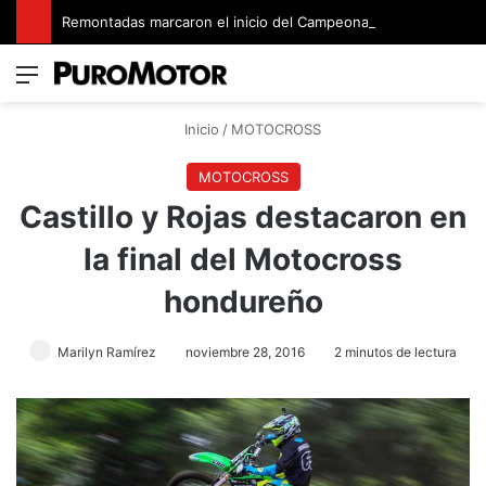
Remontadas marcaron el inicio del Campeonato de Invierno de Kartismo
Menú
Switch
B
Inicio
/
MOTOCROSS
MOTOCROSS
Castillo y Rojas destacaron en
la final del Motocross
hondureño
Marilyn Ramírez
noviembre 28, 2016
2 minutos de lectura