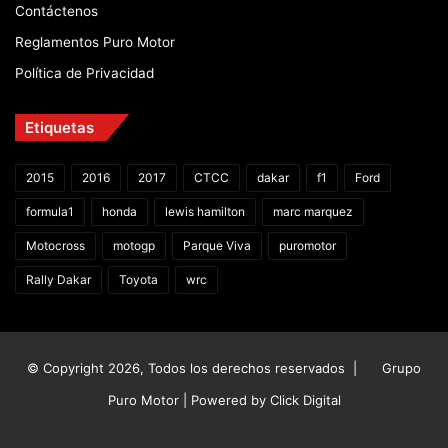
Contáctenos
Reglamentos Puro Motor
Política de Privacidad
Etiquetas
2015
2016
2017
CTCC
dakar
f1
Ford
formula1
honda
lewis hamilton
marc marquez
Motocross
motogp
Parque Viva
puromotor
Rally Dakar
Toyota
wrc
© Copyright 2026, Todos los derechos reservados |
Grupo
Puro Motor | Powered by
Click Digital