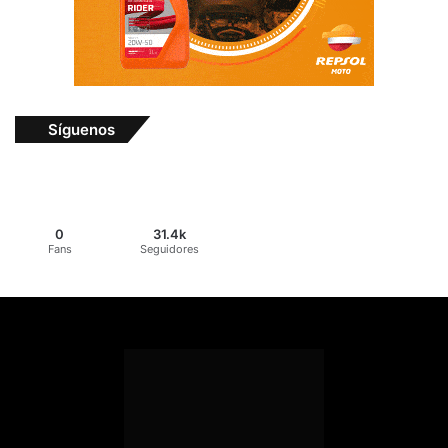
Síguenos
0
31.4k
Fans
Seguidores