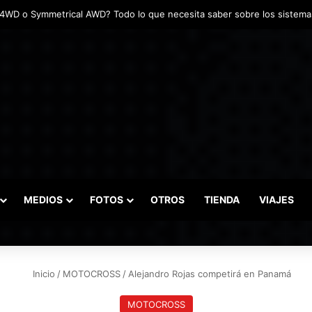
adas marcaron el inicio del Campeonato de Invierno de Kartismo
MEDIOS
FOTOS
OTROS
TIENDA
VIAJES
Inicio
/
MOTOCROSS
/
Alejandro Rojas competirá en Panamá
MOTOCROSS