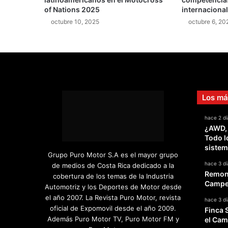
a
of Nations 2025
internaciona
r
octubre 10, 2025
octubre 6, 20
a
m
e
j
o
r
a
Los má
r
e
hace 2 dí
l
¿AWD,
t
Todo l
r
sistem
á
Grupo Puro Motor S.A es el mayor grupo
n
hace 3 dí
de medios de Costa Rica dedicado a la
s
Remont
cobertura de los temas de la Industria
i
Campeo
Automotriz y los Deportes de Motor desde
t
el año 2007. La Revista Puro Motor, revista
hace 3 dí
o
oficial de Expomovil desde el año 2009.
Finca 
p
Además Puro Motor TV, Puro Motor FM y
el Cam
o