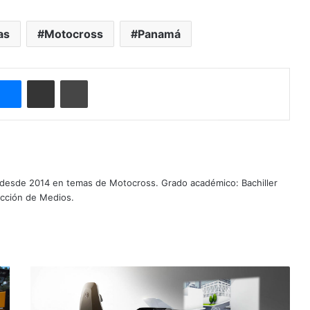
as
Motocross
Panamá
Messenger
Compartir por correo electrónico
Imprimir
 desde 2014 en temas de Motocross. Grado académico: Bachiller
ucción de Medios.
V
W
p