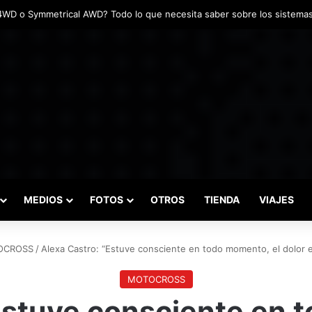
das marcaron el inicio del Campeonato de Invierno de Kartismo
MEDIOS
FOTOS
OTROS
TIENDA
VIAJES
OCROSS
/
Alexa Castro: “Estuve consciente en todo momento, el dolor er
MOTOCROSS
Estuve consciente en 