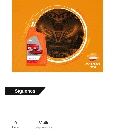
Síguenos
0
31.4k
Fans
Seguidores