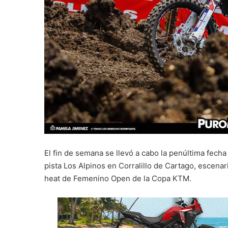
El fin de semana se llevó a cabo la penúltima fec
pista Los Alpinos en Corralillo de Cartago, escenar
heat de Femenino Open de la Copa KTM.