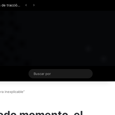
Facebook
X
YouTube
Instagram
TikTok
Acceso
Switch skin
Buscar
por
a inexplicable”
todo momento, el