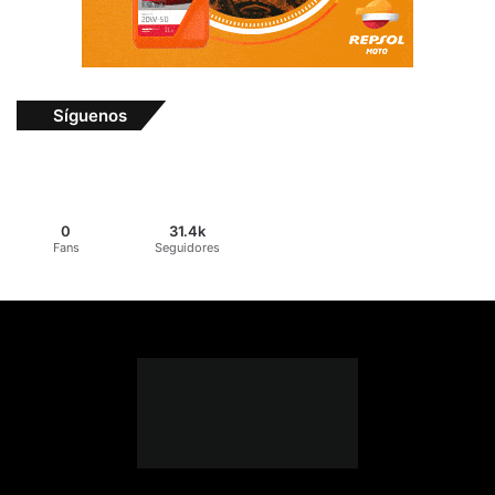
Síguenos
0
31.4k
Fans
Seguidores