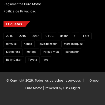
Reglamentos Puro Motor
Política de Privacidad
Etiquetas
2015
2016
2017
CTCC
dakar
f1
Ford
formula1
honda
lewis hamilton
marc marquez
Motocross
motogp
Parque Viva
puromotor
Rally Dakar
Toyota
wrc
© Copyright 2026, Todos los derechos reservados |
Grupo
Puro Motor | Powered by
Click Digital
Facebook
X
YouTube
Instagram
TikTok