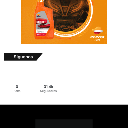
Síguenos
0
31.4k
Fans
Seguidores