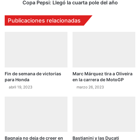
a
:
Copa Pepsi: Llegó la cuarta pole del año
l
L
v
l
Publicaciones relacionadas
e
e
r
g
d
ó
e
l
s
a
o
c
n
u
l
a
Fin de semana de victorias
Marc Márquez tira a Oliveira
o
r
para Honda
en la carrera de MotoGP
s
t
m
abril 19, 2023
marzo 26, 2023
a
á
p
s
o
r
l
á
e
p
d
i
e
d
l
Bagnaia no deja de creer en
Bastianini y las Ducati
o
a