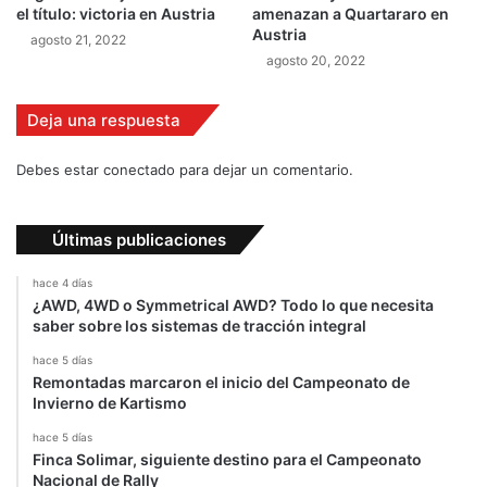
el título: victoria en Austria
amenazan a Quartararo en
s
ñ
Austria
agosto 21, 2022
o
agosto 20, 2022
Deja una respuesta
Debes estar conectado para dejar un comentario.
Últimas publicaciones
hace 4 días
¿AWD, 4WD o Symmetrical AWD? Todo lo que necesita
saber sobre los sistemas de tracción integral
hace 5 días
Remontadas marcaron el inicio del Campeonato de
Invierno de Kartismo
hace 5 días
Finca Solimar, siguiente destino para el Campeonato
Nacional de Rally