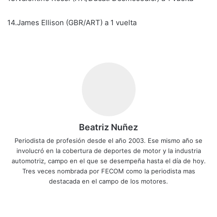
14.James Ellison (GBR/ART) a 1 vuelta
Beatriz Nuñez
Periodista de profesión desde el año 2003. Ese mismo año se
involucró en la cobertura de deportes de motor y la industria
automotriz, campo en el que se desempeña hasta el día de hoy.
Tres veces nombrada por FECOM como la periodista mas
destacada en el campo de los motores.
Siti
Fa
X
Yo
Ins
o
ce
uT
tag