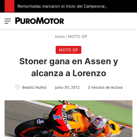
Remontadas marcaron el inicio del Campeonato de Invierno de Kartismo
Menú
Switch
B
Inicio
/
MOTO GP
MOTO GP
Stoner gana en Assen y
alcanza a Lorenzo
Beatriz Nuñez
junio 30, 2012
3 minutos de lectura