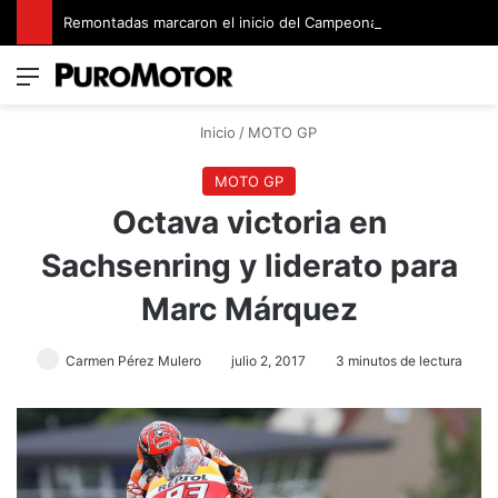
Remontadas marcaron el inicio del Campeonato de Invierno de Kartismo
Menú
Switch
B
Inicio
/
MOTO GP
MOTO GP
Octava victoria en
Sachsenring y liderato para
Marc Márquez
Carmen Pérez Mulero
julio 2, 2017
3 minutos de lectura