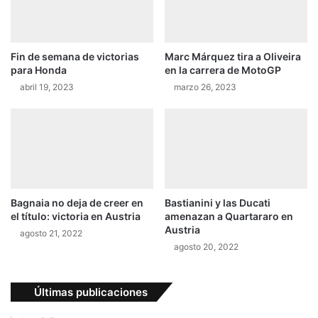
n
o
i
n
a
i
Fin de semana de victorias
Marc Márquez tira a Oliveira
s
a
para Honda
en la carrera de MotoGP
u
y
c
abril 19, 2023
marzo 26, 2023
m
a
e
m
t
i
e
n
p
o
r
a
e
l
s
Bagnaia no deja de creer en
Bastianini y las Ducati
l
i
el título: victoria en Austria
amenazan a Quartararo en
i
ó
Austria
agosto 21, 2022
d
n
agosto 20, 2022
e
a
r
O
a
g
Últimas publicaciones
t
i
o
e