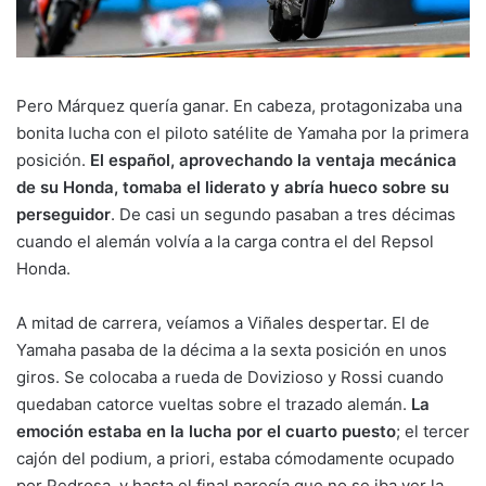
Pero Márquez quería ganar. En cabeza, protagonizaba una
bonita lucha con el piloto satélite de Yamaha por la primera
posición.
El español, aprovechando la ventaja mecánica
de su Honda, tomaba el liderato y abría hueco sobre su
perseguidor
. De casi un segundo pasaban a tres décimas
cuando el alemán volvía a la carga contra el del Repsol
Honda.
A mitad de carrera, veíamos a Viñales despertar. El de
Yamaha pasaba de la décima a la sexta posición en unos
giros. Se colocaba a rueda de Dovizioso y Rossi cuando
quedaban catorce vueltas sobre el trazado alemán.
La
emoción estaba en la lucha por el cuarto puesto
; el tercer
cajón del podium, a priori, estaba cómodamente ocupado
por Pedrosa, y hasta el final parecía que no se iba ver la