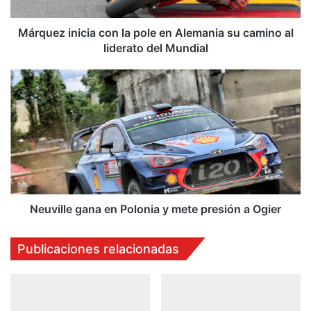
i
n
i
Márquez inicia con la pole en Alemania su camino al
c
liderato del Mundial
i
a
N
c
e
o
u
n
v
l
i
a
l
p
l
o
e
l
g
e
a
Neuville gana en Polonia y mete presión a Ogier
e
n
n
a
Publicaciones relacionadas
A
e
l
n
e
P
m
o
a
l