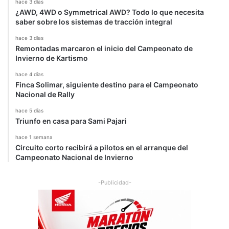
hace 3 días
d
r
¿AWD, 4WD o Symmetrical AWD? Todo lo que necesita
e
saber sobre los sistemas de tracción integral
l
M
hace 3 días
u
Remontadas marcaron el inicio del Campeonato de
Invierno de Kartismo
n
d
hace 4 días
i
Finca Solimar, siguiente destino para el Campeonato
a
Nacional de Rally
l
hace 5 días
Triunfo en casa para Sami Pajari
hace 1 semana
Circuito corto recibirá a pilotos en el arranque del
Campeonato Nacional de Invierno
-Publicidad-