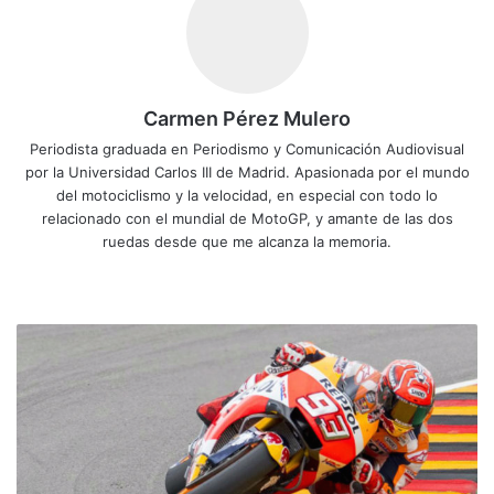
Carmen Pérez Mulero
Periodista graduada en Periodismo y Comunicación Audiovisual
por la Universidad Carlos III de Madrid. Apasionada por el mundo
del motociclismo y la velocidad, en especial con todo lo
relacionado con el mundial de MotoGP, y amante de las dos
ruedas desde que me alcanza la memoria.
Siti
o
we
M
b
á
r
q
u
e
z