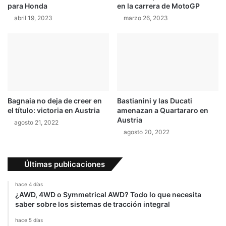
para Honda
en la carrera de MotoGP
e
l
l
i
abril 19, 2023
marzo 26, 2023
c
r
a
r
m
e
i
q
n
u
o
i
c
s
Bagnaia no deja de creer en
Bastianini y las Ducati
o
i
el título: victoria en Austria
amenazan a Quartararo en
r
t
Austria
agosto 21, 2022
r
o
agosto 20, 2022
e
s
c
m
t
e
Últimas publicaciones
o
d
.
i
hace 4 días
"
o
¿AWD, 4WD o Symmetrical AWD? Todo lo que necesita
a
saber sobre los sistemas de tracción integral
m
b
hace 5 días