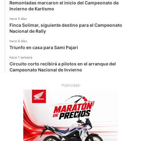
Remontadas marcaron el inicio del Campeonato de
i
Invierno de Kartismo
e
n
hace 5 días
t
Finca Solimar, siguiente destino para el Campeonato
a
Nacional de Rally
l
hace 6 días
e
Triunfo en casa para Sami Pajari
s
hace 1 semana
Circuito corto recibirá a pilotos en el arranque del
Campeonato Nacional de Invierno
-Publicidad-