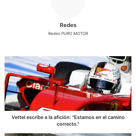
Redes
Redes PURO MOTOR
Siti
Fa
X
Ins
o
ce
tag
we
bo
ra
V
b
ok
m
e
t
t
e
l
e
s
c
r
Vettel escribe a la afición: "Estamos en el camino
i
correcto."
b
e