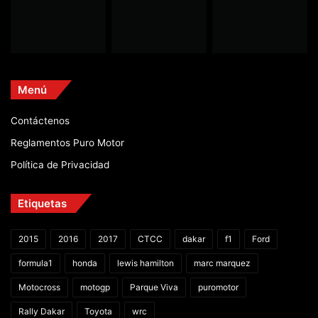
Menú
Contáctenos
Reglamentos Puro Motor
Política de Privacidad
Etiquetas
2015
2016
2017
CTCC
dakar
f1
Ford
formula1
honda
lewis hamilton
marc marquez
Motocross
motogp
Parque Viva
puromotor
Rally Dakar
Toyota
wrc