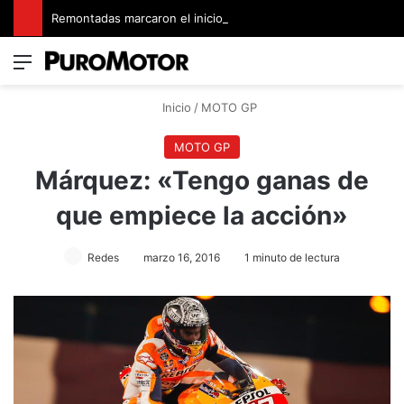
Remontadas marcaron el inicio del Campeonato de Invierno de Kartismo
Menú
Switch
B
Inicio
/
MOTO GP
MOTO GP
Márquez: «Tengo ganas de
que empiece la acción»
Redes
marzo 16, 2016
1 minuto de lectura