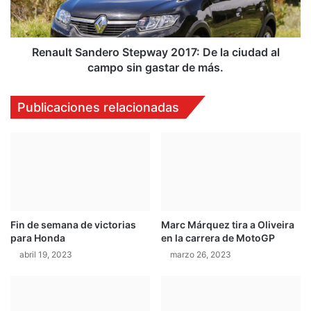
c
t
i
S
ó
a
e
n
Renault Sandero Stepway 2017: De la ciudad al
n
d
campo sin gastar de más.
M
e
o
r
Publicaciones relacionadas
n
o
t
S
e
t
c
e
a
p
r
w
l
a
o
y
e
Fin de semana de victorias
Marc Márquez tira a Oliveira
2
para Honda
en la carrera de MotoGP
s
0
t
1
abril 19, 2023
marzo 26, 2023
a
7
b
:
a
D