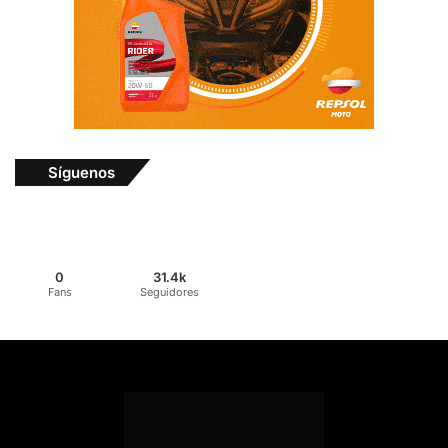
Síguenos
0
31.4k
Fans
Seguidores