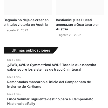
c
e
e
l
r
a
c
c
Bagnaia no deja de creer en
Bastianini y las Ducati
a
i
el título: victoria en Austria
amenazan a Quartararo en
d
u
Austria
agosto 21, 2022
e
d
agosto 20, 2022
l
a
c
d
a
a
Últimas publicaciones
r
l
t
c
hace 3 días
e
a
¿AWD, 4WD o Symmetrical AWD? Todo lo que necesita
l
m
saber sobre los sistemas de tracción integral
"
p
p
o
hace 4 días
r
Remontadas marcaron el inicio del Campeonato de
s
Invierno de Kartismo
o
i
h
n
hace 4 días
i
g
Finca Solimar, siguiente destino para el Campeonato
b
a
Nacional de Rally
i
s