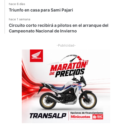
hace 6 días
d
t
Triunfo en casa para Sami Pajari
o
a
e
r
hace 1 semana
l
d
Circuito corto recibirá a pilotos en el arranque del
p
e
Campeonato Nacional de Invierno
ú
m
b
á
-Publicidad-
l
s
i
.
c
o
"