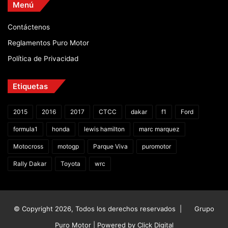
Menú
Contáctenos
Reglamentos Puro Motor
Política de Privacidad
Etiquetas
2015
2016
2017
CTCC
dakar
f1
Ford
formula1
honda
lewis hamilton
marc marquez
Motocross
motogp
Parque Viva
puromotor
Rally Dakar
Toyota
wrc
© Copyright 2026, Todos los derechos reservados |
Grupo
Puro Motor | Powered by
Click Digital