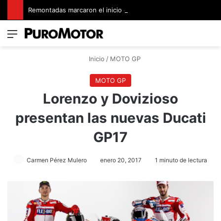
Remontadas marcaron el inicio del Campeonato de Invierno de Kartismo
Menú
Switch
B
Inicio
/
MOTO GP
MOTO GP
Lorenzo y Dovizioso
presentan las nuevas Ducati
GP17
Carmen Pérez Mulero
enero 20, 2017
1 minuto de lectura