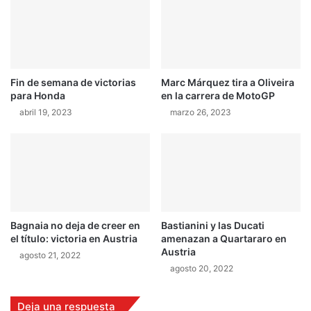
n
a
P
m
u
a
r
r
o
i
Fin de semana de victorias
Marc Márquez tira a Oliveira
M
l
para Honda
en la carrera de MotoGP
o
l
t
abril 19, 2023
marzo 26, 2023
o
o
e
r
n
T
o
l
u
c
Bagnaia no deja de creer en
Bastianini y las Ducati
a
el título: victoria en Austria
amenazan a Quartararo en
Austria
agosto 21, 2022
agosto 20, 2022
Deja una respuesta