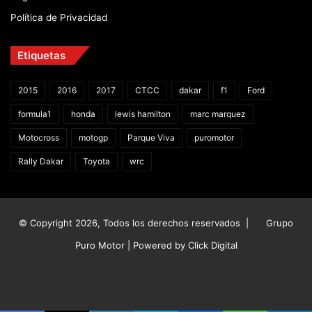
Política de Privacidad
Etiquetas
2015
2016
2017
CTCC
dakar
f1
Ford
formula1
honda
lewis hamilton
marc marquez
Motocross
motogp
Parque Viva
puromotor
Rally Dakar
Toyota
wrc
© Copyright 2026, Todos los derechos reservados |
Grupo
Puro Motor | Powered by
Click Digital
Facebook
X
YouTube
Instagram
TikTok