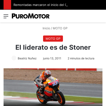
Remontadas marcaron el inicio del Campeonato de Invierno de Kartismo
Menú
Switch
B
Inicio
/
MOTO GP
MOTO GP
El liderato es de Stoner
Beatriz Nuñez
junio 13, 2011
2 minutos de lectura