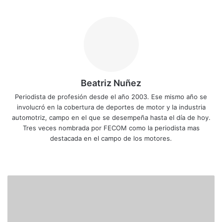
Beatriz Nuñez
Periodista de profesión desde el año 2003. Ese mismo año se
involucró en la cobertura de deportes de motor y la industria
automotriz, campo en el que se desempeña hasta el día de hoy.
Tres veces nombrada por FECOM como la periodista mas
destacada en el campo de los motores.
Siti
Fa
X
Yo
Ins
o
ce
uT
tag
we
bo
ub
ra
V
b
ok
e
m
i
c
e