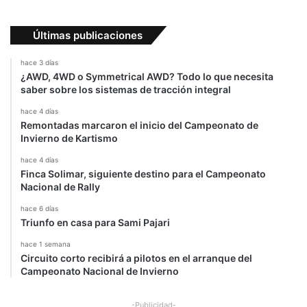
e
P
Últimas publicaciones
u
e
hace 3 días
r
¿AWD, 4WD o Symmetrical AWD? Todo lo que necesita
t
saber sobre los sistemas de tracción integral
o
R
hace 4 días
Remontadas marcaron el inicio del Campeonato de
i
Invierno de Kartismo
c
o
hace 4 días
t
Finca Solimar, siguiente destino para el Campeonato
r
Nacional de Rally
a
hace 6 días
s
Triunfo en casa para Sami Pajari
e
l
hace 1 semana
h
Circuito corto recibirá a pilotos en el arranque del
u
Campeonato Nacional de Invierno
r
a
-Publicidad-