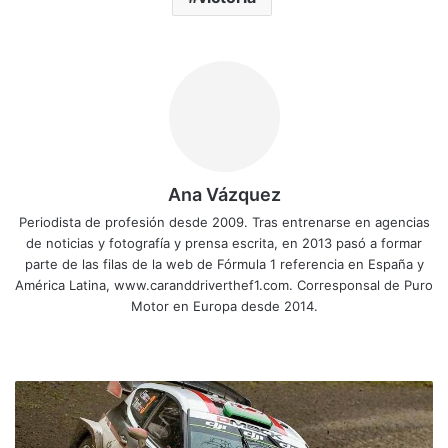
Ana Vázquez
Periodista de profesión desde 2009. Tras entrenarse en agencias
de noticias y fotografía y prensa escrita, en 2013 pasó a formar
parte de las filas de la web de Fórmula 1 referencia en España y
América Latina, www.caranddriverthef1.com. Corresponsal de Puro
Motor en Europa desde 2014.
Siti
Fa
X
Yo
Ins
o
ce
uT
tag
we
bo
ub
ra
E
b
ok
e
m
v
a