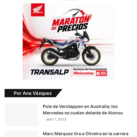
c
á
n
M
a
r
í
a
Por Ana Vázquez
Pole de Verstappen en Australia; los
Mercedes se cuelan delante de Alonso
abril 1, 2023
Marc Márquez tira a Oliveira en la carrera