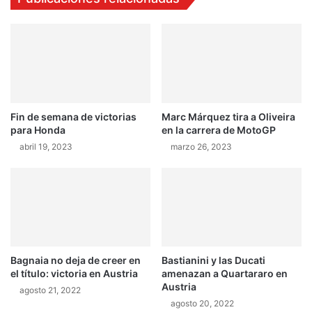
r
G
e
r
g
a
e
n
n
B
e
r
r
e
a
Fin de semana de victorias
Marc Márquez tira a Oliveira
t
c
para Honda
en la carrera de MotoGP
a
i
ñ
ó
abril 19, 2023
marzo 26, 2023
a
n
e
l
é
c
t
r
Bagnaia no deja de creer en
Bastianini y las Ducati
i
el título: victoria en Austria
amenazan a Quartararo en
c
Austria
agosto 21, 2022
a
agosto 20, 2022
d