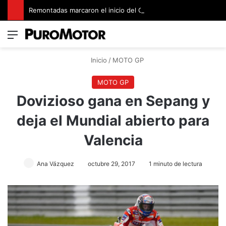
Remontadas marcaron el inicio del Campeonato de Invierno de Kartismo
Menú
Switch
B
Inicio
/
MOTO GP
MOTO GP
Dovizioso gana en Sepang y
deja el Mundial abierto para
Valencia
Ana Vázquez
octubre 29, 2017
1 minuto de lectura