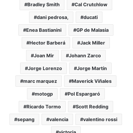
Bradley Smith
Cal Crutchlow
dani pedrosa,
ducati
Enea Bastianini
GP de Malasia
Hector Barberá
Jack Miller
Joan Mir
Johann Zarco
Jorge Lorenzo
Jorge Martín
marc marquez
Maverick Viñales
motogp
Pol Espargaró
Ricardo Tormo
Scott Redding
sepang
valencia
valentino rossi
victoria