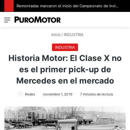
Remontadas marcaron el inicio del Campeonato de Invierno de Kartismo
Menú
Switch
B
Inicio
/
INDUSTRIA
INDUSTRIA
Historia Motor: El Clase X no
es el primer pick-up de
Mercedes en el mercado
Redes
noviembre 1, 2016
7 minutos de lectura