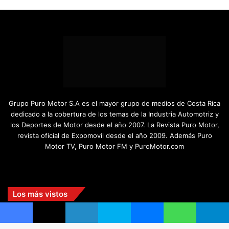
Grupo Puro Motor S.A es el mayor grupo de medios de Costa Rica
dedicado a la cobertura de los temas de la Industria Automotriz y
los Deportes de Motor desde el año 2007. La Revista Puro Motor,
revista oficial de Expomovil desde el año 2009. Además Puro
Motor TV, Puro Motor FM y PuroMotor.com
Facebook
X
YouTube
Instagram
TikTok
Los más vistos
hace 3 días
Facebook
X
LinkedIn
Skype
Messenger
WhatsApp
Telegram
¿AWD, 4WD o Symmetrical AWD? Todo lo que necesita