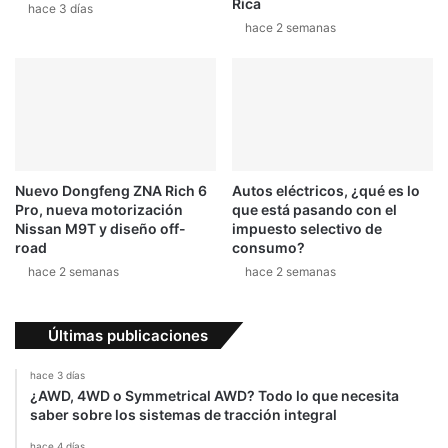
Rica
hace 3 días
l
a
hace 2 semanas
R
r
u
g
t
u
a
m
d
e
e
n
l
t
o
o
Nuevo Dongfeng ZNA Rich 6
Autos eléctricos, ¿qué es lo
s
s
Pro, nueva motorización
que está pasando con el
C
y
Nissan M9T y diseño off-
impuesto selectivo de
o
p
road
consumo?
n
o
hace 2 semanas
hace 2 semanas
q
d
u
r
i
í
Últimas publicaciones
s
a
t
q
hace 3 días
a
u
¿AWD, 4WD o Symmetrical AWD? Todo lo que necesita
d
e
saber sobre los sistemas de tracción integral
o
d
hace 4 días