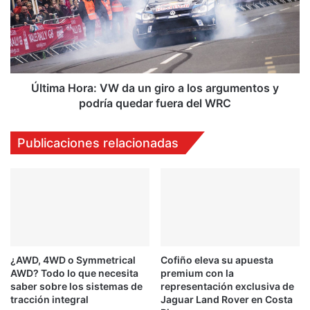
r
m
y
a
S
H
p
o
o
r
r
a
Última Hora: VW da un giro a los argumentos y
t
:
podría quedar fuera del WRC
e
V
d
W
Publicaciones relacionadas
i
d
c
a
i
u
ó
n
n
g
e
i
s
r
p
o
e
¿AWD, 4WD o Symmetrical
Cofiño eleva su apuesta
a
AWD? Todo lo que necesita
premium con la
c
l
saber sobre los sistemas de
representación exclusiva de
i
o
tracción integral
Jaguar Land Rover en Costa
a
s