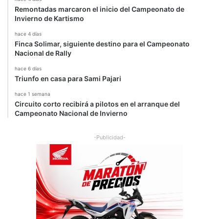
r
a
Remontadas marcaron el inicio del Campeonato de
e
r
Invierno de Kartismo
s
f
u
hace 4 días
Finca Solimar, siguiente destino para el Campeonato
e
Nacional de Rally
r
a
hace 6 días
d
Triunfo en casa para Sami Pajari
e
hace 1 semana
l
Circuito corto recibirá a pilotos en el arranque del
W
Campeonato Nacional de Invierno
R
C
-Publicidad-