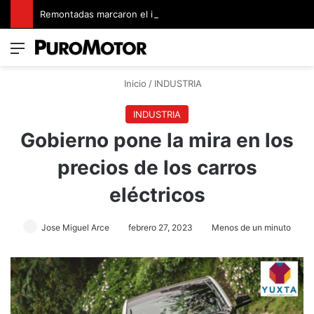
Remontadas marcaron el inicio del Campeonato de Invierno de Kartismo
Menú
Switch
B
Inicio
/
INDUSTRIA
INDUSTRIA
Gobierno pone la mira en los
precios de los carros
eléctricos
Jose Miguel Arce
febrero 27, 2023
Menos de un minuto