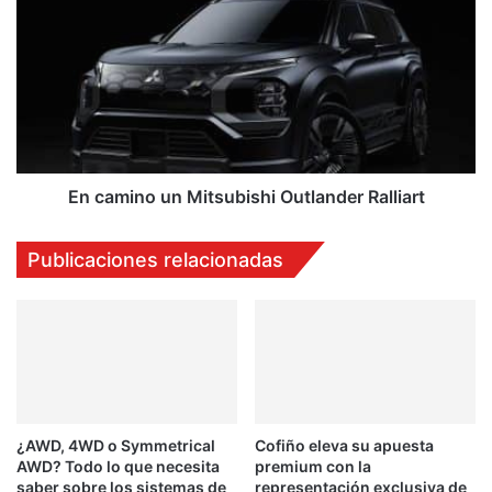
camino
un
Mitsubishi
Outlander
Ralliart
En camino un Mitsubishi Outlander Ralliart
Publicaciones relacionadas
¿AWD, 4WD o Symmetrical
Cofiño eleva su apuesta
AWD? Todo lo que necesita
premium con la
saber sobre los sistemas de
representación exclusiva de