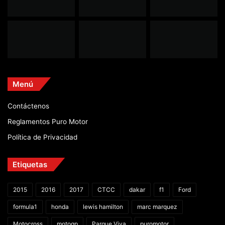
Menú
Contáctenos
Reglamentos Puro Motor
Política de Privacidad
Etiquetas
2015
2016
2017
CTCC
dakar
f1
Ford
formula1
honda
lewis hamilton
marc marquez
Motocross
motogp
Parque Viva
puromotor