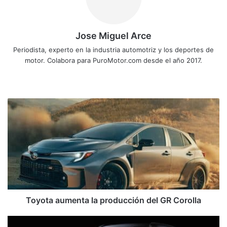
Jose Miguel Arce
Periodista, experto en la industria automotriz y los deportes de
motor. Colabora para PuroMotor.com desde el año 2017.
Sitio
web
Toyota
aumenta
la
producción
del
GR
Corolla
Toyota aumenta la producción del GR Corolla
En