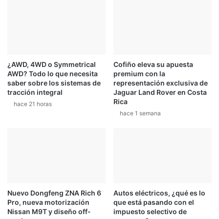
a
e
s
l
u
J
f
i
i
m
n
é
¿AWD, 4WD o Symmetrical
Cofiño eleva su apuesta
a
n
AWD? Todo lo que necesita
premium con la
l
e
saber sobre los sistemas de
representación exclusiva de
z
tracción integral
Jaguar Land Rover en Costa
a
Rica
hace 21 horas
l
hace 1 semana
a
C
a
r
a
v
a
n
Nuevo Dongfeng ZNA Rich 6
Autos eléctricos, ¿qué es lo
a
Pro, nueva motorización
que está pasando con el
H
Nissan M9T y diseño off-
impuesto selectivo de
o