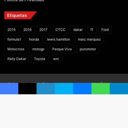
Etiquetas
2015
2016
2017
CTCC
dakar
f1
Ford
formula1
honda
lewis hamilton
marc marquez
Motocross
motogp
Parque Viva
puromotor
Rally Dakar
Toyota
wrc
© Copyright 2026, Todos los derechos reservados |
Grupo
Puro Motor | Powered by
Click Digital
Facebook
X
LinkedIn
Skype
Messenger
WhatsApp
Telegram
Facebook
X
YouTube
Instagram
TikTok
B