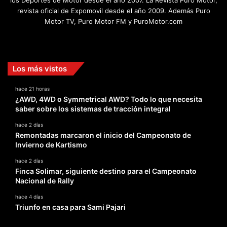
los Deportes de Motor desde el año 2007. La Revista Puro Motor,
revista oficial de Expomovil desde el año 2009. Además Puro
Motor TV, Puro Motor FM y PuroMotor.com
Facebook
X
YouTube
Instagram
TikTok
Los más vistos
hace 21 horas
¿AWD, 4WD o Symmetrical AWD? Todo lo que necesita
saber sobre los sistemas de tracción integral
hace 2 días
Remontadas marcaron el inicio del Campeonato de
Invierno de Kartismo
hace 2 días
Finca Solimar, siguiente destino para el Campeonato
Nacional de Rally
hace 4 días
Triunfo en casa para Sami Pajari