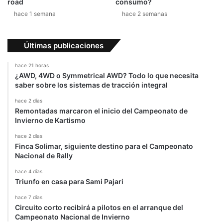
road
consumo?
n
hace 1 semana
hace 2 semanas
d
a
-
Últimas publicaciones
P
u
hace 21 horas
r
¿AWD, 4WD o Symmetrical AWD? Todo lo que necesita
o
saber sobre los sistemas de tracción integral
M
hace 2 días
o
Remontadas marcaron el inicio del Campeonato de
t
Invierno de Kartismo
o
r
hace 2 días
Finca Solimar, siguiente destino para el Campeonato
Nacional de Rally
hace 4 días
Triunfo en casa para Sami Pajari
hace 7 días
Circuito corto recibirá a pilotos en el arranque del
Campeonato Nacional de Invierno