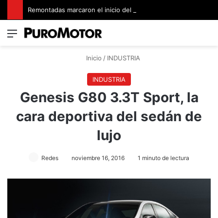
Remontadas marcaron el inicio del Campeonato de Invierno de Kartismo
Menú
Switch
B
Inicio
/
INDUSTRIA
INDUSTRIA
Genesis G80 3.3T Sport, la
cara deportiva del sedán de
lujo
Redes
noviembre 16, 2016
1 minuto de lectura