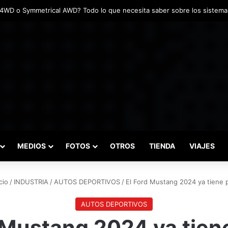
adas marcaron el inicio del Campeonato de Invierno de Kartismo
MEDIOS
FOTOS
OTROS
TIENDA
VIAJES
cio
/
INDUSTRIA
/
AUTOS DEPORTIVOS
/
El Ford Mustang 2024 ya tiene 
AUTOS DEPORTIVOS
 Mustang 2024 ya tien