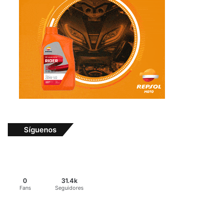
Síguenos
0
31.4k
Fans
Seguidores