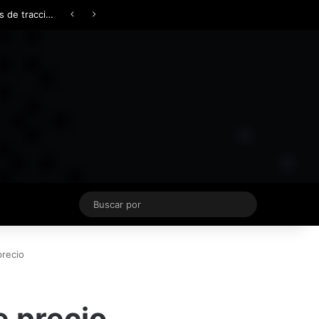
Facebook
X
YouTube
Instagram
TikTok
Acceso
Switch skin
Buscar
por
precio
e precio