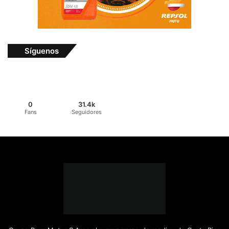
Síguenos
0
31.4k
Fans
Seguidores