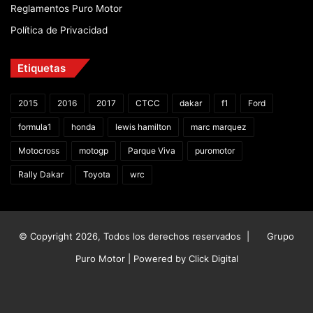
Reglamentos Puro Motor
Política de Privacidad
Etiquetas
2015
2016
2017
CTCC
dakar
f1
Ford
formula1
honda
lewis hamilton
marc marquez
Motocross
motogp
Parque Viva
puromotor
Rally Dakar
Toyota
wrc
© Copyright 2026, Todos los derechos reservados |
Grupo
Puro Motor | Powered by
Click Digital
Facebook
X
YouTube
Instagram
TikTok