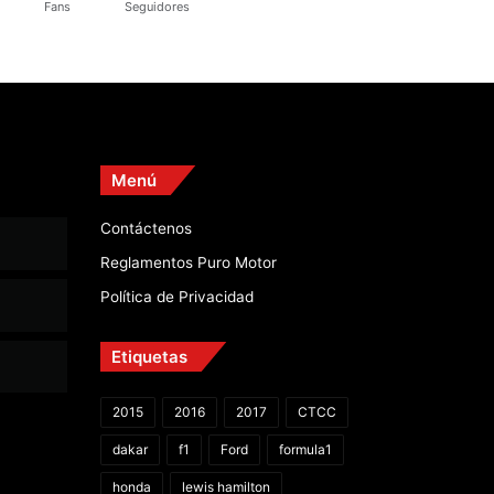
Fans
Seguidores
Menú
Contáctenos
Reglamentos Puro Motor
Política de Privacidad
Etiquetas
2015
2016
2017
CTCC
dakar
f1
Ford
formula1
honda
lewis hamilton