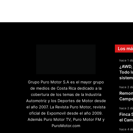
Los má
hace 1 dí
¿AWD,
Todo l
sistem
Grupo Puro Motor S.A es el mayor grupo
hace 2 dí
de medios de Costa Rica dedicado a la
Remont
cobertura de los temas de la Industria
Campeo
Automotriz y los Deportes de Motor desde
el año 2007. La Revista Puro Motor, revista
hace 2 dí
oficial de Expomovil desde el año 2009.
Finca 
Además Puro Motor TV, Puro Motor FM y
el Cam
PuroMotor.com
hace 4 dí