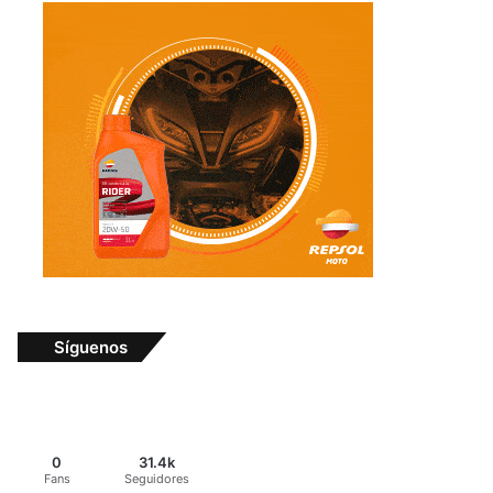
Síguenos
0
31.4k
Fans
Seguidores