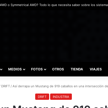
adas marcaron el inicio del Campeonato de Invierno de Kartismo
MEDIOS
FOTOS
OTROS
TIENDA
VIAJES
/
DRIFT
/
Así derrapa un Mustang de 919 caballos en una intersección d
DRIFT
INDUSTRIA