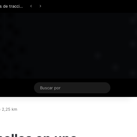
Facebook
X
YouTube
Instagram
TikTok
Acceso
Switch skin
Buscar
por
e 2,25 km