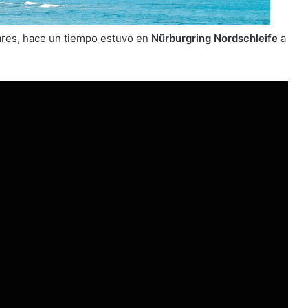
ares, hace un tiempo estuvo en
Nürburgring Nordschleife
a