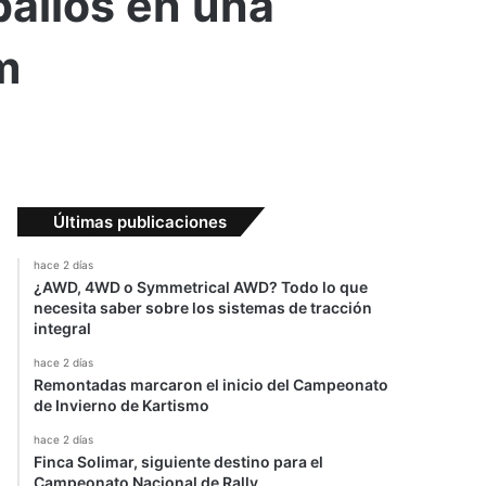
allos en una
m
Últimas publicaciones
hace 2 días
¿AWD, 4WD o Symmetrical AWD? Todo lo que
necesita saber sobre los sistemas de tracción
integral
hace 2 días
Remontadas marcaron el inicio del Campeonato
de Invierno de Kartismo
hace 2 días
Finca Solimar, siguiente destino para el
Campeonato Nacional de Rally