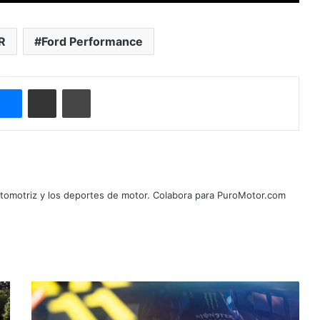
R
Ford Performance
Messenger
Compartir por correo electrónico
Imprimir
automotriz y los deportes de motor. Colabora para PuroMotor.com
P
e
t