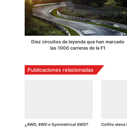
z
c
i
r
c
u
i
Diez circuitos de leyenda que han marcado
t
las 1000 carreras de la F1
o
s
d
Publicaciones relacionadas
e
l
e
y
e
n
d
a
q
¿AWD, 4WD o Symmetrical AWD?
Cofiño eleva
u