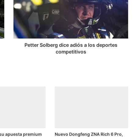
t
e
r
S
o
l
b
Petter Solberg dice adiós a los deportes
e
competitivos
r
g
d
i
c
e
a
d
i
ó
s
a
 su apuesta premium
Nuevo Dongfeng ZNA Rich 6 Pro,
l