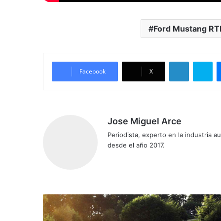
Ford Mustang RT
LinkedIn
Skype
Facebook
X
Jose Miguel Arce
Periodista, experto en la industria 
desde el año 2017.
Siti
o
we
b
D
i
e