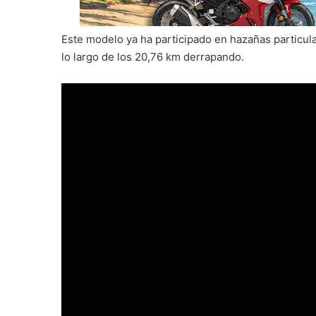
Este modelo ya ha participado en hazañas particul
lo largo de los 20,76 km derrapando.