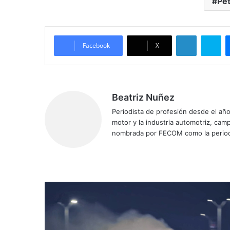
Pet
LinkedIn
Skype
Facebook
X
Beatriz Nuñez
Periodista de profesión desde el añ
motor y la industria automotriz, ca
nombrada por FECOM como la period
Siti
Fa
X
Yo
Ins
o
ce
uT
tag
we
bo
ub
ra
b
ok
e
m
A
s
í
d
e