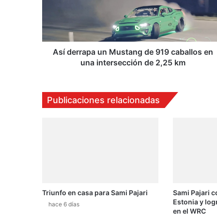
r
r
a
p
a
Así derrapa un Mustang de 919 caballos en
u
una intersección de 2,25 km
n
M
u
Publicaciones relacionadas
s
t
a
n
g
d
e
9
1
Triunfo en casa para Sami Pajari
Sami Pajari c
9
Estonia y log
c
hace 6 días
en el WRC
a