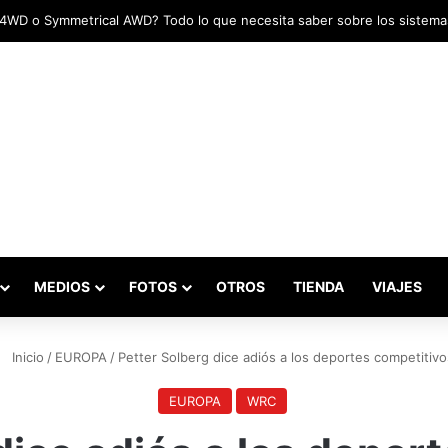
adas marcaron el inicio del Campeonato de Invierno de Kartismo
MEDIOS
FOTOS
OTROS
TIENDA
VIAJES
Inicio
/
EUROPA
/
Petter Solberg dice adiós a los deportes competitivo
EUROPA
WRC