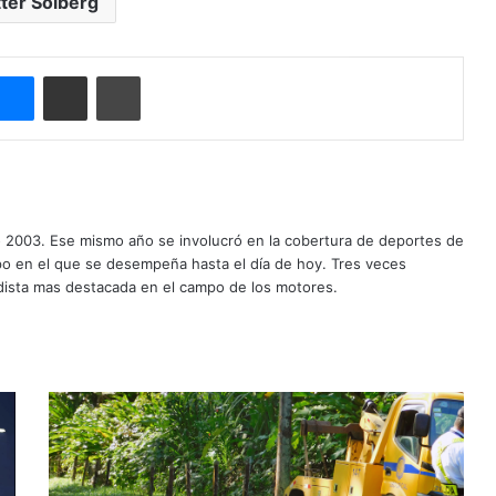
ter Solberg
Messenger
Compartir por correo electrónico
Imprimir
o 2003. Ese mismo año se involucró en la cobertura de deportes de
mpo en el que se desempeña hasta el día de hoy. Tres veces
ista mas destacada en el campo de los motores.
¡
A
t
e
n