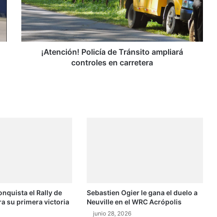
c
i
ó
n
!
¡Atención! Policía de Tránsito ampliará
P
controles en carretera
o
l
i
c
í
a
d
e
T
r
á
n
onquista el Rally de
Sebastien Ogier le gana el duelo a
s
ra su primera victoria
Neuville en el WRC Acrópolis
i
t
junio 28, 2026