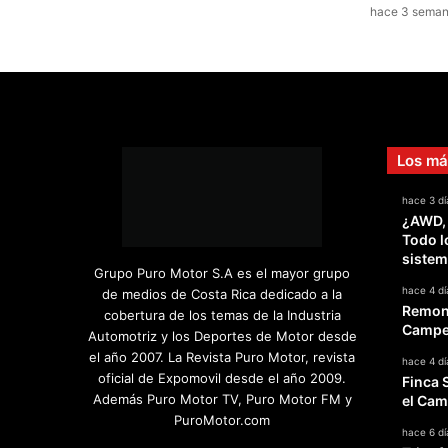
hace 3 sema
b
a
l
l
o
s
e
Los má
n
u
hace 3 dí
n
¿AWD,
a
Todo l
i
sistem
n
Grupo Puro Motor S.A es el mayor grupo
t
hace 4 dí
de medios de Costa Rica dedicado a la
e
Remont
cobertura de los temas de la Industria
r
Campeo
Automotriz y los Deportes de Motor desde
s
el año 2007. La Revista Puro Motor, revista
hace 4 dí
e
oficial de Expomovil desde el año 2009.
Finca 
c
Además Puro Motor TV, Puro Motor FM y
el Cam
c
PuroMotor.com
i
hace 6 dí