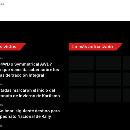
nas
o
a
m
p
l
i
a
s vistos
Lo más actualizado
r
á
as
c
 4WD o Symmetrical AWD?
o
o que necesita saber sobre los
n
as de tracción integral
t
r
as
o
adas marcaron el inicio del
l
nato de Invierno de Kartismo
e
as
s
Solimar, siguiente destino para
e
peonato Nacional de Rally
n
c
as