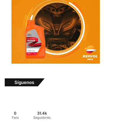
Síguenos
0
31.4k
Fans
Seguidores