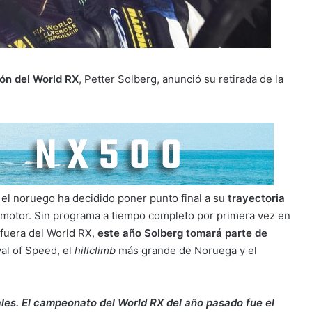
ón del World RX
, Petter Solberg, anunció su retirada de la
, el noruego ha decidido poner punto final a su
trayectoria
 motor. Sin programa a tiempo completo por primera vez en
fuera del World RX,
este año Solberg tomará parte de
l of Speed, el
hillclimb
más grande de Noruega y el
ales. El campeonato del World RX del año pasado fue el