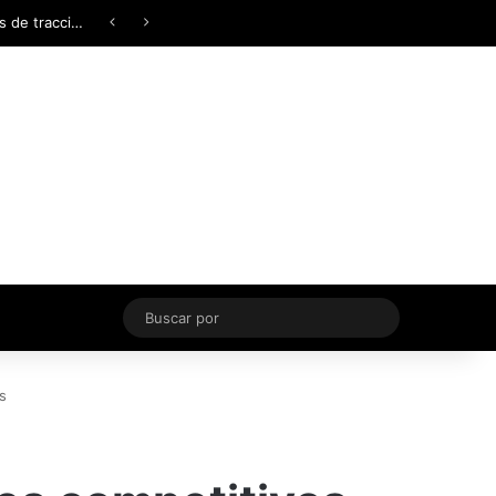
Facebook
X
YouTube
Instagram
TikTok
Acceso
Switch skin
Buscar
por
s