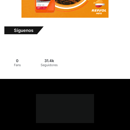
Síguenos
0
31.4k
Fans
Seguidores