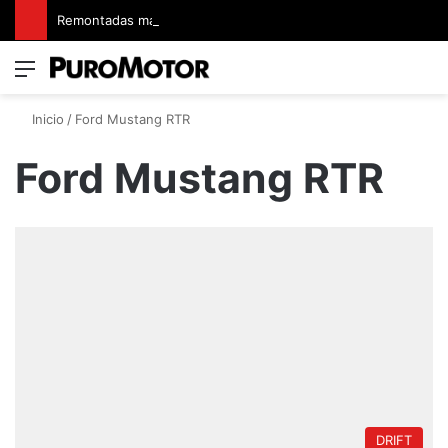
Remontadas marcaron el inicio del Campeonato de Invierno de Kartismo
Menú
Switch
B
Inicio
/
Ford Mustang RTR
Ford Mustang RTR
DRIFT