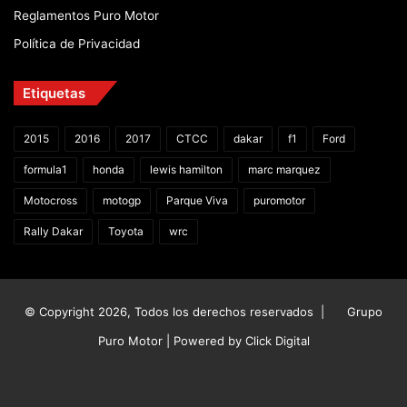
Reglamentos Puro Motor
Política de Privacidad
Etiquetas
2015
2016
2017
CTCC
dakar
f1
Ford
formula1
honda
lewis hamilton
marc marquez
Motocross
motogp
Parque Viva
puromotor
Rally Dakar
Toyota
wrc
© Copyright 2026, Todos los derechos reservados |
Grupo
Puro Motor | Powered by
Click Digital
Facebook
X
YouTube
Instagram
TikTok