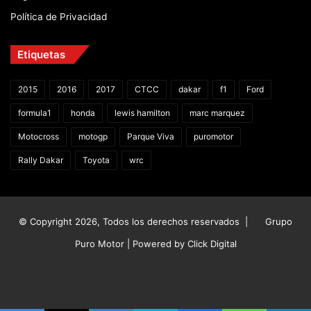
Política de Privacidad
Etiquetas
2015
2016
2017
CTCC
dakar
f1
Ford
formula1
honda
lewis hamilton
marc marquez
Motocross
motogp
Parque Viva
puromotor
Rally Dakar
Toyota
wrc
© Copyright 2026, Todos los derechos reservados |
Grupo
Puro Motor | Powered by
Click Digital
Facebook
X
YouTube
Instagram
TikTok