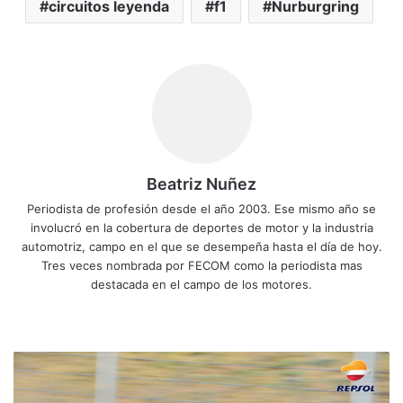
circuitos leyenda
f1
Nurburgring
Beatriz Nuñez
Periodista de profesión desde el año 2003. Ese mismo año se
involucró en la cobertura de deportes de motor y la industria
automotriz, campo en el que se desempeña hasta el día de hoy.
Tres veces nombrada por FECOM como la periodista mas
destacada en el campo de los motores.
Siti
Fa
X
Yo
Ins
o
ce
uT
tag
we
bo
ub
ra
C
b
ok
e
m
o
n