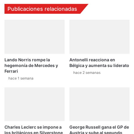
e
M
Publicaciones relacionadas
g
u
u
s
n
t
d
a
a
n
f
g
e
d
c
e
h
Lando Norris rompe la
Antonelli reacciona en
9
hegemonía de Mercedes y
Bélgica y aumenta su liderato
a
1
Ferrari
e
9
hace 2 semanas
n
hace 1 semana
c
M
a
o
b
t
a
o
l
v
l
e
o
l
s
Charles Leclerc se impone a
George Russell gana el GP de
o
e
los británicos en Silverstone
Austria y sube al segundo