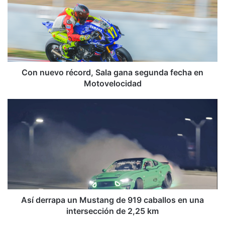
n
u
e
v
o
r
é
Con nuevo récord, Sala gana segunda fecha en
c
Motovelocidad
o
r
A
d
s
,
í
S
d
a
e
l
r
a
r
g
a
a
p
n
a
Así derrapa un Mustang de 919 caballos en una
a
u
intersección de 2,25 km
s
n