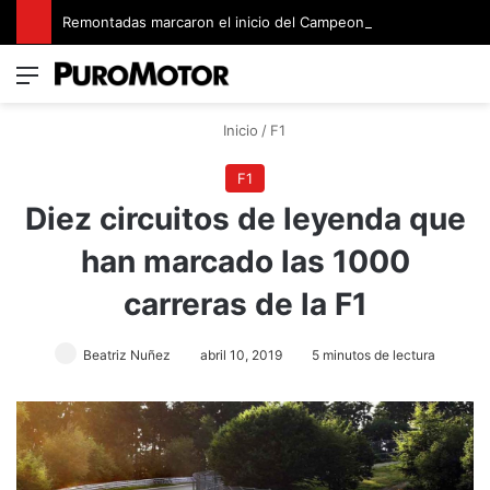
Remontadas marcaron el inicio del Campeonato de Invierno de Kartismo
Menú
Switch
B
Inicio
/
F1
F1
Diez circuitos de leyenda que
han marcado las 1000
carreras de la F1
Beatriz Nuñez
abril 10, 2019
5 minutos de lectura