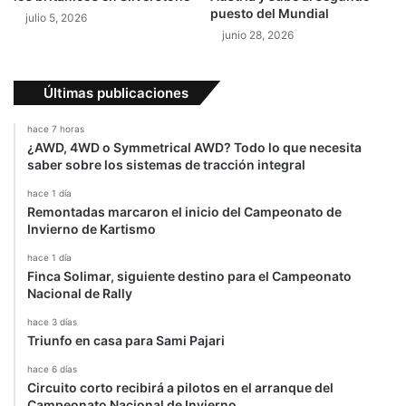
c
n
puesto del Mundial
julio 5, 2026
i
u
junio 28, 2026
d
n
a
a
d
i
Últimas publicaciones
n
t
hace 7 horas
e
¿AWD, 4WD o Symmetrical AWD? Todo lo que necesita
r
saber sobre los sistemas de tracción integral
s
e
hace 1 día
Remontadas marcaron el inicio del Campeonato de
c
Invierno de Kartismo
c
i
hace 1 día
ó
Finca Solimar, siguiente destino para el Campeonato
n
Nacional de Rally
d
hace 3 días
e
Triunfo en casa para Sami Pajari
2
,
hace 6 días
2
Circuito corto recibirá a pilotos en el arranque del
5
Campeonato Nacional de Invierno