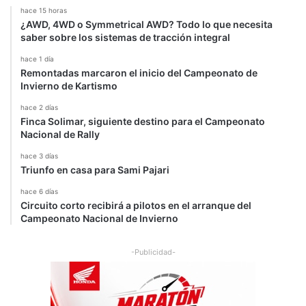
a
hace 15 horas
e
¿AWD, 4WD o Symmetrical AWD? Todo lo que necesita
l
saber sobre los sistemas de tracción integral
G
P
hace 1 día
Remontadas marcaron el inicio del Campeonato de
d
Invierno de Kartismo
e
B
hace 2 días
é
Finca Solimar, siguiente destino para el Campeonato
l
Nacional de Rally
g
hace 3 días
i
Triunfo en casa para Sami Pajari
c
a
hace 6 días
Circuito corto recibirá a pilotos en el arranque del
Campeonato Nacional de Invierno
-Publicidad-