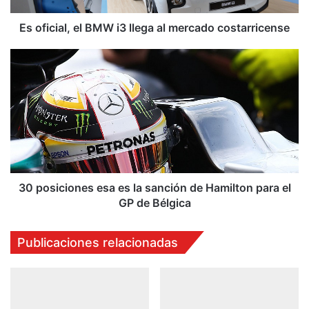
l
,
Es oficial, el BMW i3 llega al mercado costarricense
e
l
3
B
0
M
p
W
o
i
s
3
i
l
c
l
i
e
o
g
n
30 posiciones esa es la sanción de Hamilton para el
a
e
GP de Bélgica
a
s
l
e
Publicaciones relacionadas
m
s
e
a
r
e
c
s
a
l