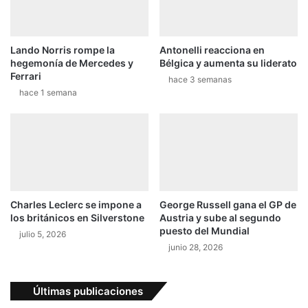
d
a
o
s
c
a
Lando Norris rompe la
Antonelli reacciona en
o
n
hegemonía de Mercedes y
Bélgica y aumenta su liderato
s
c
Ferrari
t
i
hace 3 semanas
hace 1 semana
a
ó
r
n
r
d
i
e
c
H
e
a
n
m
s
i
Charles Leclerc se impone a
George Russell gana el GP de
e
l
los británicos en Silverstone
Austria y sube al segundo
t
puesto del Mundial
julio 5, 2026
o
junio 28, 2026
n
p
a
Últimas publicaciones
r