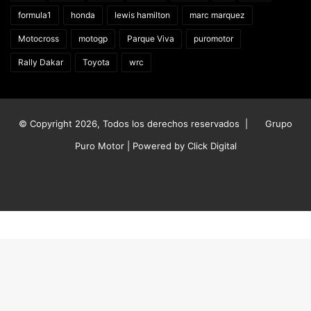
formula1
honda
lewis hamilton
marc marquez
Motocross
motogp
Parque Viva
puromotor
Rally Dakar
Toyota
wrc
© Copyright 2026, Todos los derechos reservados |
Grupo
Puro Motor | Powered by
Click Digital
Facebook
X
YouTube
Instagram
TikTok