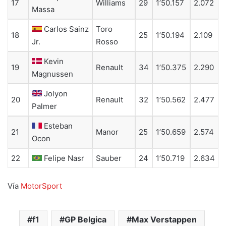
17
Williams
29
1’50.157
2.072
Massa
Carlos Sainz
Toro
18
25
1’50.194
2.109
Jr.
Rosso
Kevin
19
Renault
34
1’50.375
2.290
Magnussen
Jolyon
20
Renault
32
1’50.562
2.477
Palmer
Esteban
21
Manor
25
1’50.659
2.574
Ocon
22
Felipe Nasr
Sauber
24
1’50.719
2.634
Vía
MotorSport
f1
GP Belgica
Max Verstappen