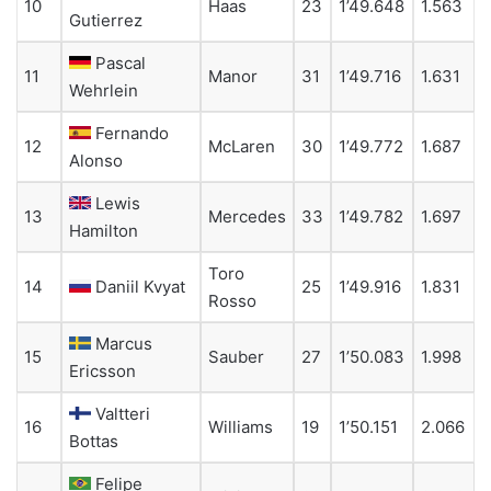
10
Haas
23
1’49.648
1.563
Gutierrez
Pascal
11
Manor
31
1’49.716
1.631
Wehrlein
Fernando
12
McLaren
30
1’49.772
1.687
Alonso
Lewis
13
Mercedes
33
1’49.782
1.697
Hamilton
Toro
14
Daniil Kvyat
25
1’49.916
1.831
Rosso
Marcus
15
Sauber
27
1’50.083
1.998
Ericsson
Valtteri
16
Williams
19
1’50.151
2.066
Bottas
Felipe