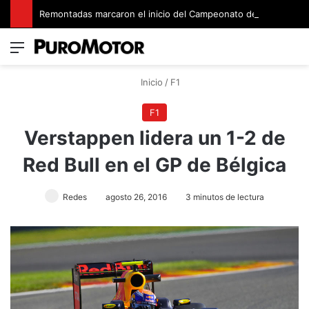
Remontadas marcaron el inicio del Campeonato de Invierno de Kartismo
Menú
Switch
B
Inicio
/
F1
F1
Verstappen lidera un 1-2 de
Red Bull en el GP de Bélgica
Redes
agosto 26, 2016
3 minutos de lectura