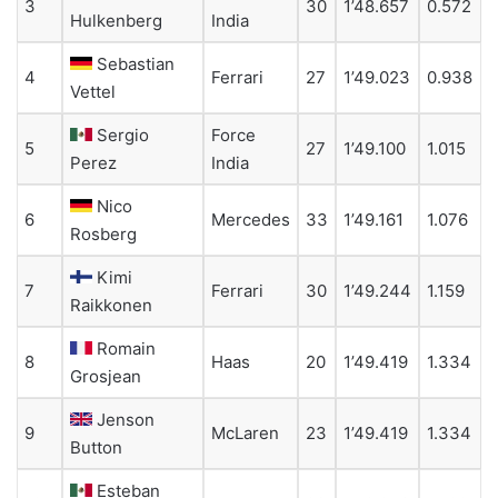
3
30
1’48.657
0.572
Hulkenberg
India
Sebastian
4
Ferrari
27
1’49.023
0.938
Vettel
Sergio
Force
5
27
1’49.100
1.015
Perez
India
Nico
6
Mercedes
33
1’49.161
1.076
Rosberg
Kimi
7
Ferrari
30
1’49.244
1.159
Raikkonen
Romain
8
Haas
20
1’49.419
1.334
Grosjean
Jenson
9
McLaren
23
1’49.419
1.334
Button
Esteban