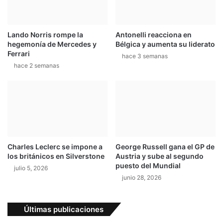
o
r
d
e
e
p
E
Lando Norris rompe la
Antonelli reacciona en
a
hegemonía de Mercedes y
Bélgica y aumenta su liderato
n
r
Ferrari
d
a
hace 3 semanas
u
hace 2 semanas
d
r
o
o
p
q
a
u
r
e
a
d
l
a
a
Charles Leclerc se impone a
George Russell gana el GP de
r
b
los británicos en Silverstone
Austria y sube al segundo
o
a
puesto del Mundial
julio 5, 2026
n
t
junio 28, 2026
e
a
n
l
c
l
Últimas publicaciones
a
a
s