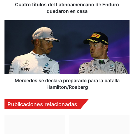
u
Cuatro títulos del Latinoamericano de Enduro
l
quedaron en casa
o
s
M
d
e
e
r
l
c
L
e
a
d
t
e
i
s
n
s
o
e
Mercedes se declara preparado para la batalla
a
d
Hamilton/Rosberg
m
e
e
c
Publicaciones relacionadas
r
l
i
a
c
r
a
a
n
p