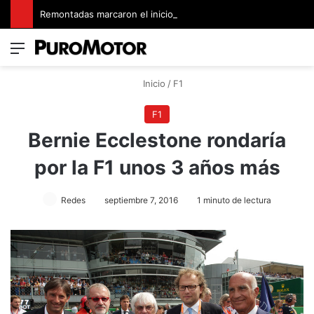
Remontadas marcaron el inicio del Campeonato de Invierno de Kartismo
Menú
Switch
B
Inicio
/
F1
F1
Bernie Ecclestone rondaría
por la F1 unos 3 años más
Redes
septiembre 7, 2016
1 minuto de lectura