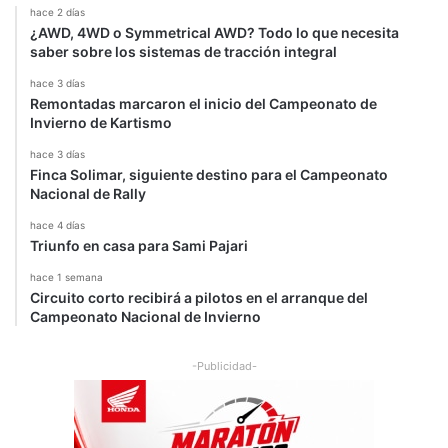
H
hace 2 días
a
a
¿AWD, 4WD o Symmetrical AWD? Todo lo que necesita
m
saber sobre los sistemas de tracción integral
i
l
hace 3 días
Remontadas marcaron el inicio del Campeonato de
t
Invierno de Kartismo
o
n
hace 3 días
/
Finca Solimar, siguiente destino para el Campeonato
R
Nacional de Rally
o
hace 4 días
s
Triunfo en casa para Sami Pajari
b
e
hace 1 semana
r
Circuito corto recibirá a pilotos en el arranque del
g
Campeonato Nacional de Invierno
-Publicidad-