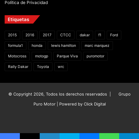
Política de Privacidad
Etiquetas
2015
2016
2017
CTCC
dakar
f1
Ford
formula1
honda
lewis hamilton
marc marquez
Motocross
motogp
Parque Viva
puromotor
Rally Dakar
Toyota
wrc
© Copyright 2026, Todos los derechos reservados |
Grupo
Puro Motor | Powered by
Click Digital
Facebook
X
YouTube
Instagram
TikTok