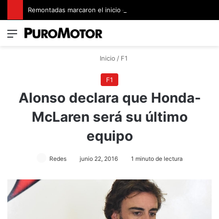
Remontadas marcaron el inicio del Campeonato de Invierno de Kartismo
Menú
Switch
B
Inicio
/
F1
F1
Alonso declara que Honda-
McLaren será su último
equipo
Redes
junio 22, 2016
1 minuto de lectura