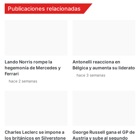
c
u
Publicaciones relacionadas
a
e
r
e
r
l
e
c
t
l
e
i
r
m
a
a
Lando Norris rompe la
Antonelli reacciona en
s
hegemonía de Mercedes y
Bélgica y aumenta su liderato
e
Ferrari
r
hace 3 semanas
hace 2 semanas
á
i
m
p
r
e
d
e
Charles Leclerc se impone a
George Russell gana el GP de
c
los británicos en Silverstone
Austria y sube al segundo