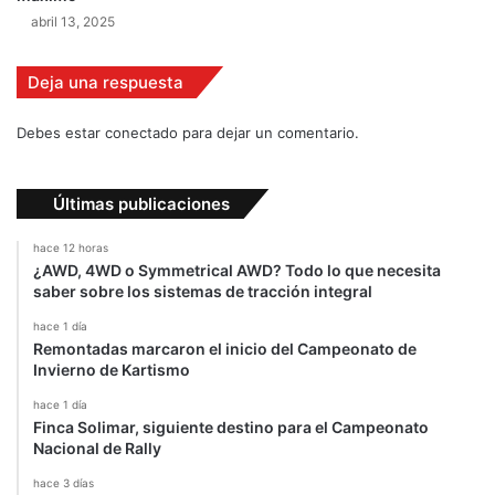
a
abril 13, 2025
p
e
Deja una respuesta
l
e
a
Debes estar conectado para dejar un comentario.
Últimas publicaciones
hace 12 horas
¿AWD, 4WD o Symmetrical AWD? Todo lo que necesita
saber sobre los sistemas de tracción integral
hace 1 día
Remontadas marcaron el inicio del Campeonato de
Invierno de Kartismo
hace 1 día
Finca Solimar, siguiente destino para el Campeonato
Nacional de Rally
hace 3 días