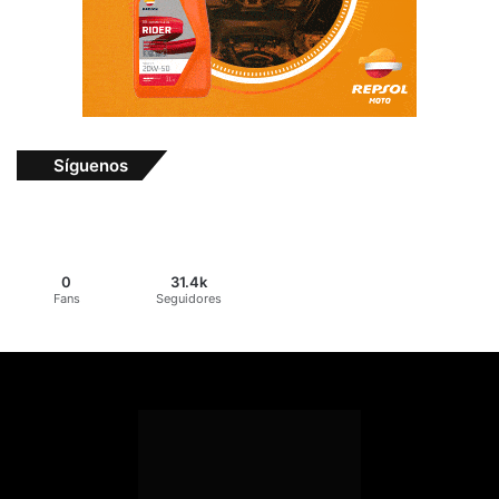
Síguenos
0
31.4k
Fans
Seguidores