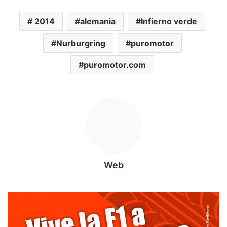
2014
alemania
Infierno verde
Nurburgring
puromotor
puromotor.com
Web
G
P
E