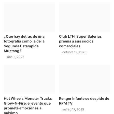
o
q
u
e
l
e
¿Qué hay detrás de una
Club LTH, Super Baterías
p
fotografía como la de la
premia a sus socios
e
Segunda Estampida
comerciales
r
Mustang?
octubre 19, 2025
m
abril 1, 2026
i
t
e
e
s
t
a
r
Hot Wheels Monster Trucks
Renger Infante se despide de
e
Glow-N-Fire, el evento que
RPM TV
n
promete emociones al
marzo 17, 2025
l
máximo