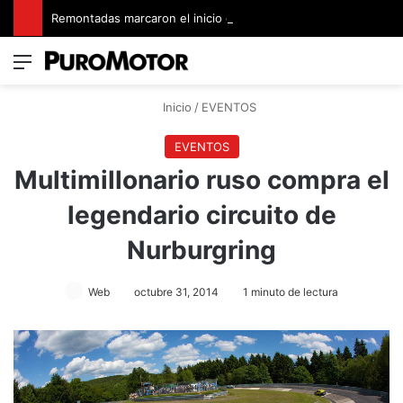
Remontadas marcaron el inicio del Campeonato de Invierno de Kartismo
Menú
Switch
B
Inicio
/
EVENTOS
EVENTOS
Multimillonario ruso compra el
legendario circuito de
Nurburgring
Web
octubre 31, 2014
1 minuto de lectura