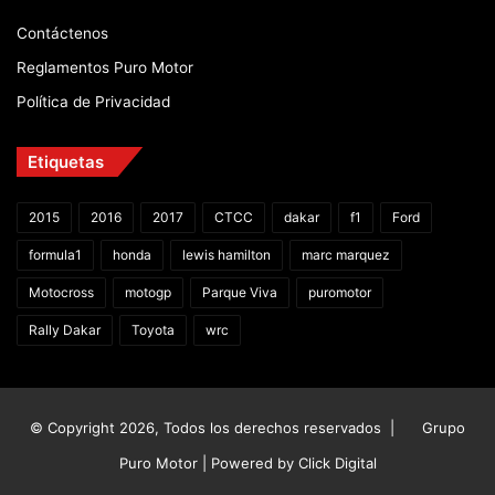
Contáctenos
Reglamentos Puro Motor
Política de Privacidad
Etiquetas
2015
2016
2017
CTCC
dakar
f1
Ford
formula1
honda
lewis hamilton
marc marquez
Motocross
motogp
Parque Viva
puromotor
Rally Dakar
Toyota
wrc
© Copyright 2026, Todos los derechos reservados |
Grupo
Puro Motor | Powered by
Click Digital