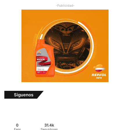
-Publicidad-
Síguenos
0
31.4k
Fans
Seguidores