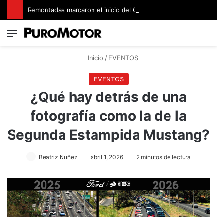
Remontadas marcaron el inicio del Campeonato de Invierno de Kartismo
Menú
Switch
B
Inicio
/
EVENTOS
EVENTOS
¿Qué hay detrás de una
fotografía como la de la
Segunda Estampida Mustang?
Beatriz Nuñez
abril 1, 2026
2 minutos de lectura