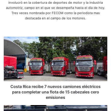
involucró en la cobertura de deportes de motor y la industria
automotriz, campo en el que se desempeña hasta el día de hoy.
Tres veces nombrada por FECOM como la periodista mas
destacada en el campo de los motores.
Sitio
Facebook
X
YouTube
Instagram
web
Costa
Rica
recibe
7
nuevos
camiones
eléctricos
para
completar
una
Costa Rica recibe 7 nuevos camiones eléctricos
flota
para completar una flota de 15 cabezales cero
de
emisiones
15
cabezales
Vincenti