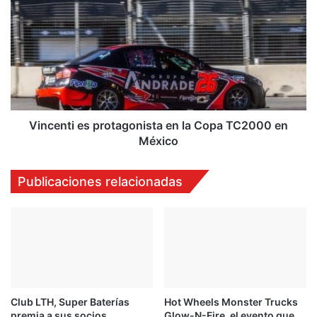
cero
es
emisiones
protagonista
en
la
Copa
TC2000
en
México
Vincenti es protagonista en la Copa TC2000 en
México
Publicaciones relacionadas
Club LTH, Super Baterías
Hot Wheels Monster Trucks
premia a sus socios
Glow-N-Fire, el evento que