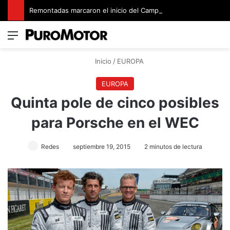
Remontadas marcaron el inicio del Campeonato de Invierno de Kartismo
Menú
Switch
B
Inicio
/
EUROPA
EUROPA
Quinta pole de cinco posibles
para Porsche en el WEC
Redes
septiembre 19, 2015
2 minutos de lectura