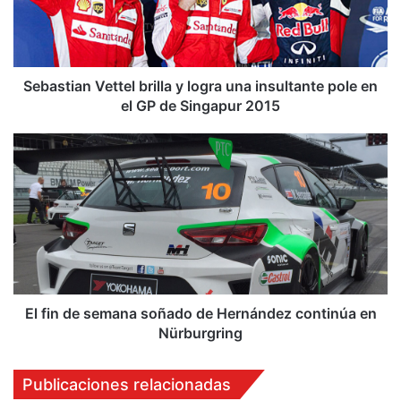
t
i
a
n
V
Sebastian Vettel brilla y logra una insultante pole en
e
el GP de Singapur 2015
t
t
E
e
l
l
f
b
i
r
n
i
d
l
e
l
s
a
e
y
m
El fin de semana soñado de Hernández continúa en
l
a
Nürburgring
o
n
g
a
Publicaciones relacionadas
r
s