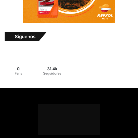
Síguenos
0
31.4k
Fans
Seguidores