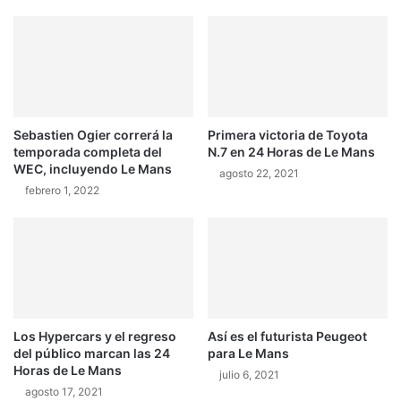
a
o
u
ñ
n
a
a
d
i
o
n
d
s
e
u
Sebastien Ogier correrá la
Primera victoria de Toyota
H
temporada completa del
N.7 en 24 Horas de Le Mans
l
e
WEC, incluyendo Le Mans
t
r
agosto 22, 2021
a
febrero 1, 2022
n
n
á
t
n
e
d
p
e
o
z
l
c
e
o
Los Hypercars y el regreso
Así es el futurista Peugeot
e
n
del público marcan las 24
para Le Mans
n
t
Horas de Le Mans
julio 6, 2021
e
i
agosto 17, 2021
l
n