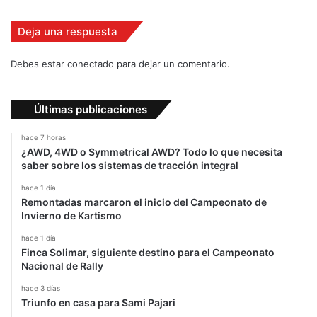
G
ú
P
a
Deja una respuesta
d
e
e
n
Debes estar conectado para dejar un comentario.
S
N
i
ü
n
r
Últimas publicaciones
g
b
a
u
hace 7 horas
p
r
¿AWD, 4WD o Symmetrical AWD? Todo lo que necesita
u
g
saber sobre los sistemas de tracción integral
r
r
hace 1 día
2
i
Remontadas marcaron el inicio del Campeonato de
0
n
Invierno de Kartismo
1
g
5
hace 1 día
Finca Solimar, siguiente destino para el Campeonato
Nacional de Rally
hace 3 días
Triunfo en casa para Sami Pajari