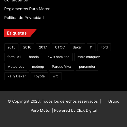
Contáctenos
Reglamentos Puro Motor
Política de Privacidad
Etiquetas
2015
2016
2017
CTCC
dakar
f1
Ford
formula1
honda
lewis hamilton
marc marquez
Motocross
motogp
Parque Viva
puromotor
Rally Dakar
Toyota
wrc
© Copyright 2026, Todos los derechos reservados |
Grupo
Puro Motor | Powered by
Click Digital
Facebook
X
YouTube
Instagram
TikTok