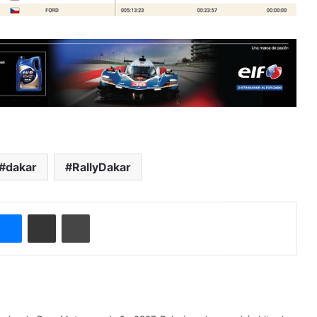
dakar
RallyDakar
Messenger
Compartir por correo electrónico
Imprimir