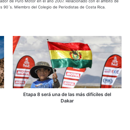
ador de Puro Motor en el año 2007. Relacionado con el ámbito de
s 90´s. Miembro del Colegio de Periodistas de Costa Rica.
E
t
a
p
a
8
s
e
r
á
Etapa 8 será una de las más difíciles del
u
Dakar
n
a
d
e