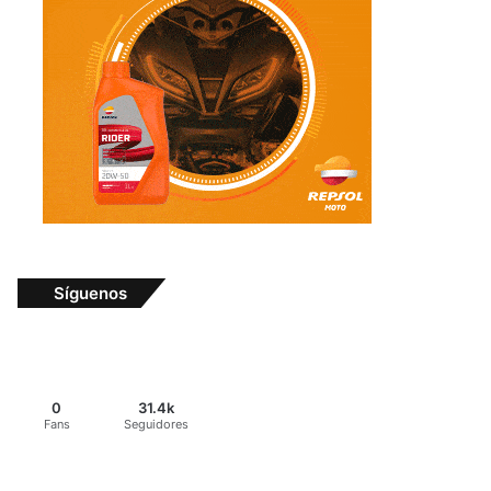
Síguenos
0
31.4k
Fans
Seguidores