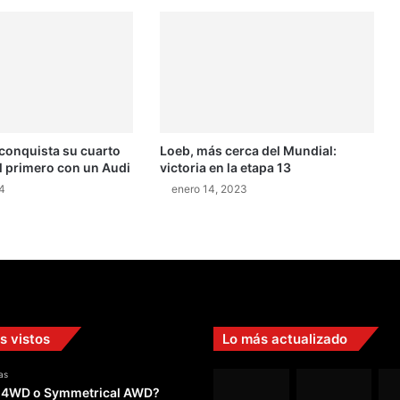
l
a
s
m
á
s
d
i
 conquista su cuarto
Loeb, más cerca del Mundial:
f
el primero con un Audi
victoria en la etapa 13
í
c
4
enero 14, 2023
i
l
e
s
d
e
l
s vistos
Lo más actualizado
D
a
as
k
 4WD o Symmetrical AWD?
a