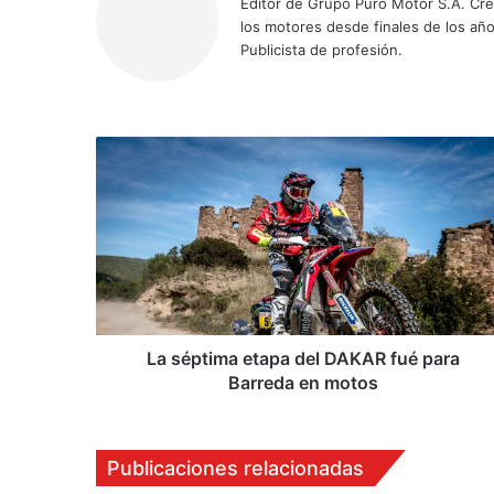
Editor de Grupo Puro Motor S.A. Cre
los motores desde finales de los año
Publicista de profesión.
L
a
s
é
p
t
i
m
a
e
La séptima etapa del DAKAR fué para
t
Barreda en motos
a
p
a
Publicaciones relacionadas
d