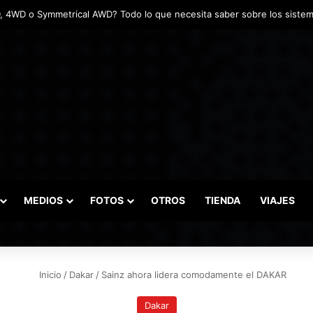
tadas marcaron el inicio del Campeonato de Invierno de Kartismo
MEDIOS
FOTOS
OTROS
TIENDA
VIAJES
Inicio
/
Dakar
/
Sainz ahora lidera comodamente el DAKAR
Dakar