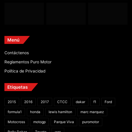
Menú
Contáctenos
Reglamentos Puro Motor
Política de Privacidad
Etiquetas
2015
2016
2017
CTCC
dakar
f1
Ford
formula1
honda
lewis hamilton
marc marquez
Motocross
motogp
Parque Viva
puromotor
Rally Dakar
Toyota
wrc