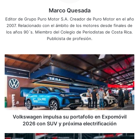
Marco Quesada
Editor de Grupo Puro Motor S.A. Creador de Puro Motor en el año
2007. Relacionado con el ámbito de los motores desde finales de
los años 90´s. Miembro del Colegio de Periodistas de Costa Rica.
Publicista de profesión.
Volkswagen
impulsa
su
portafolio
en
Expomóvil
2026
con
SUV
y
Volkswagen impulsa su portafolio en Expomóvil
próxima
2026 con SUV y próxima electrificación
electrificación
Con