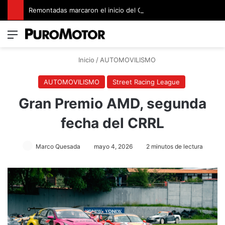
Remontadas marcaron el inicio del Campeonato de Invierno de Kartismo
Menú
Switch
B
Inicio
/
AUTOMOVILISMO
AUTOMOVILISMO
Street Racing League
Gran Premio AMD, segunda
fecha del CRRL
Marco Quesada
mayo 4, 2026
2 minutos de lectura