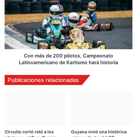
más
de
200
pilotos,
Campeonato
Latinoamericano
de
Kartismo
hará
Con más de 200 pilotos, Campeonato
historia
Latinoamericano de Kartismo hará historia
Publicaciones relacionadas
Circuito cortó retó a los
Guyana vivió una histórica