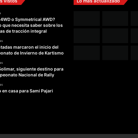
s vistos
Lo más actualizado
a
 4WD o Symmetrical AWD?
o que necesita saber sobre los
as de tracción integral
as
adas marcaron el inicio del
nato de Invierno de Kartismo
as
Solimar, siguiente destino para
peonato Nacional de Rally
as
o en casa para Sami Pajari