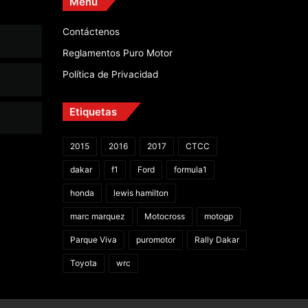
Menú
Contáctenos
Reglamentos Puro Motor
Política de Privacidad
Etiquetas
2015
2016
2017
CTCC
dakar
f1
Ford
formula1
honda
lewis hamilton
marc marquez
Motocross
motogp
Parque Viva
puromotor
Rally Dakar
Toyota
wrc