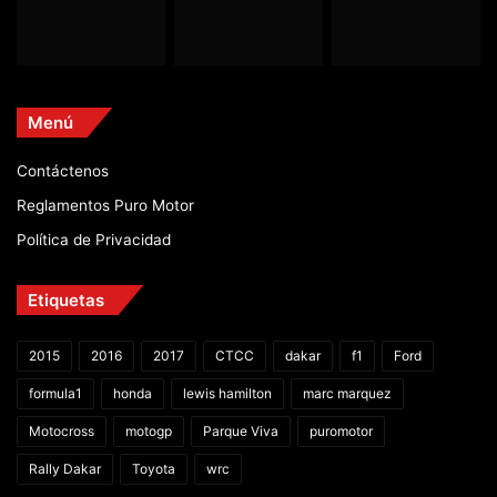
Menú
Contáctenos
Reglamentos Puro Motor
Política de Privacidad
Etiquetas
2015
2016
2017
CTCC
dakar
f1
Ford
formula1
honda
lewis hamilton
marc marquez
Motocross
motogp
Parque Viva
puromotor
Rally Dakar
Toyota
wrc