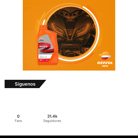
Síguenos
0
31.4k
Fans
Seguidores