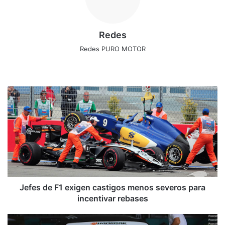
Redes
Redes PURO MOTOR
Siti
Fa
X
Ins
o
ce
tag
we
bo
ra
J
b
ok
m
e
f
e
s
d
e
F
1
e
Jefes de F1 exigen castigos menos severos para
x
incentivar rebases
i
g
L