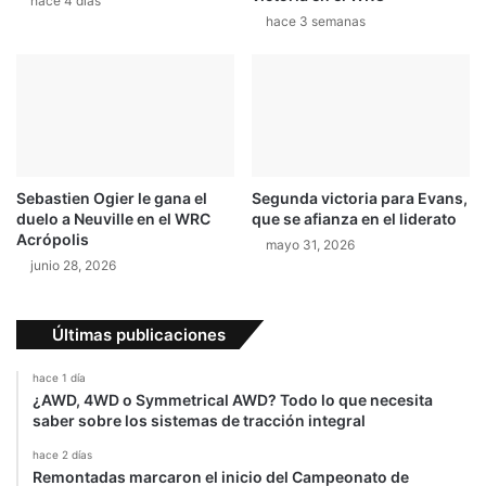
hace 4 días
hace 3 semanas
p
a
r
a
i
n
c
e
Sebastien Ogier le gana el
Segunda victoria para Evans,
n
duelo a Neuville en el WRC
que se afianza en el liderato
t
Acrópolis
mayo 31, 2026
i
junio 28, 2026
v
a
r
Últimas publicaciones
r
e
hace 1 día
b
¿AWD, 4WD o Symmetrical AWD? Todo lo que necesita
a
saber sobre los sistemas de tracción integral
s
e
hace 2 días
Remontadas marcaron el inicio del Campeonato de
s