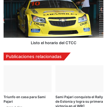
e
i
n
s
c
t
a
o
s
e
t
l
i
h
g
o
o
r
Listo el horario del CTCC
s
a
m
r
Publicaciones relacionadas
e
i
n
o
o
d
s
e
s
l
e
C
v
T
e
C
Triunfo en casa para Sami
Sami Pajari conquista el Rally
r
C
Pajari
de Estonia y logra su primera
o
victoria en el WRC
s