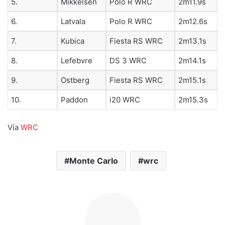
5.
Mikkelsen
Polo R WRC
2m11.9s
6.
Latvala
Polo R WRC
2m12.6s
7.
Kubica
Fiesta RS WRC
2m13.1s
8.
Lefebvre
DS 3 WRC
2m14.1s
9.
Ostberg
Fiesta RS WRC
2m15.1s
10.
Paddon
i20 WRC
2m15.3s
Vía
WRC
Monte Carlo
wrc