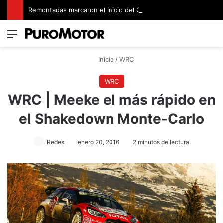
Remontadas marcaron el inicio del Campeonato de Invierno de Kartismo
Menú
Switch
B
Inicio
/
WRC
WRC
WRC | Meeke el más rápido en
el Shakedown Monte-Carlo
Redes
enero 20, 2016
2 minutos de lectura