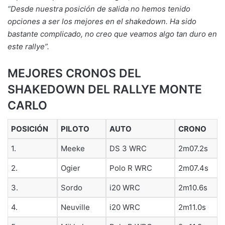
“Desde nuestra posición de salida no hemos tenido
opciones a ser los mejores en el shakedown. Ha sido
bastante complicado, no creo que veamos algo tan duro en
este rallye”.
MEJORES CRONOS DEL
SHAKEDOWN DEL RALLYE MONTE
CARLO
POSICIÓN
PILOTO
AUTO
CRONO
1.
Meeke
DS 3 WRC
2m07.2s
2.
Ogier
Polo R WRC
2m07.4s
3.
Sordo
i20 WRC
2m10.6s
4.
Neuville
i20 WRC
2m11.0s