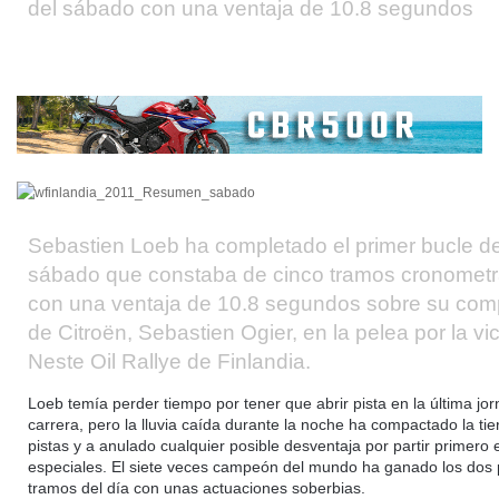
del sábado con una ventaja de 10.8 segundos
Sebastien Loeb ha completado el primer bucle de
sábado que constaba de cinco tramos cronomet
con una ventaja de 10.8 segundos sobre su co
de Citroën, Sebastien Ogier, en la pelea por la vic
Neste Oil Rallye de Finlandia.
Loeb temía perder tiempo por tener que abrir pista en la última jor
carrera, pero la lluvia caída durante la noche ha compactado la tie
pistas y a anulado cualquier posible desventaja por partir primero 
especiales. El siete veces campeón del mundo ha ganado los dos
tramos del día con unas actuaciones soberbias.