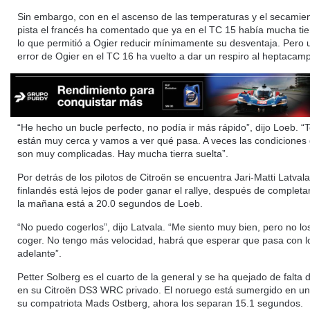
Sin embargo, con en el ascenso de las temperaturas y el secamien
pista el francés ha comentado que ya en el TC 15 había mucha tier
lo que permitió a Ogier reducir mínimamente su desventaja. Pero
error de Ogier en el TC 16 ha vuelto a dar un respiro al heptacam
“He hecho un bucle perfecto, no podía ir más rápido”, dijo Loeb. “
están muy cerca y vamos a ver qué pasa. A veces las condiciones 
son muy complicadas. Hay mucha tierra suelta”.
Por detrás de los pilotos de Citroën se encuentra Jari-Matti Latval
finlandés está lejos de poder ganar el rallye, después de completar
la mañana está a 20.0 segundos de Loeb.
“No puedo cogerlos”, dijo Latvala. “Me siento muy bien, pero no l
coger. No tengo más velocidad, habrá que esperar que pasa con l
adelante”.
Petter Solberg es el cuarto de la general y se ha quejado de falta 
en su Citroën DS3 WRC privado. El noruego está sumergido en un
su compatriota Mads Ostberg, ahora los separan 15.1 segundos.