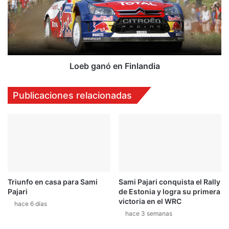
b
a
g
l
a
l
n
y
ó
d
e
e
n
Loeb ganó en Finlandia
F
F
i
i
Publicaciones relacionadas
n
n
l
l
a
a
n
n
d
d
i
i
a
a
Triunfo en casa para Sami
Sami Pajari conquista el Rally
Pajari
de Estonia y logra su primera
victoria en el WRC
hace 6 días
hace 3 semanas