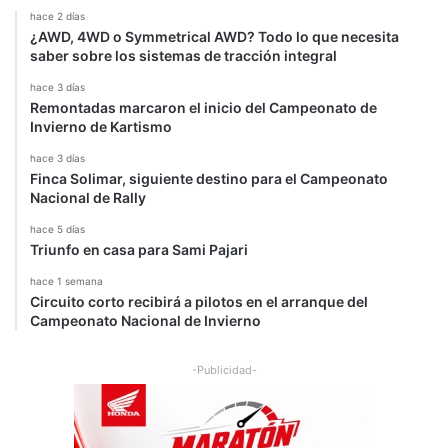
n
hace 2 días
¿AWD, 4WD o Symmetrical AWD? Todo lo que necesita
saber sobre los sistemas de tracción integral
hace 3 días
Remontadas marcaron el inicio del Campeonato de
Invierno de Kartismo
hace 3 días
Finca Solimar, siguiente destino para el Campeonato
Nacional de Rally
hace 5 días
Triunfo en casa para Sami Pajari
hace 1 semana
Circuito corto recibirá a pilotos en el arranque del
Campeonato Nacional de Invierno
-Publicidad-