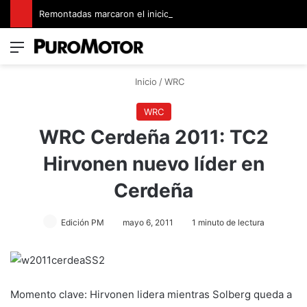
Remontadas marcaron el inicio del Campeonato de Invierno de Kartismo
Menú
Switch
B
Inicio
/
WRC
WRC
WRC Cerdeña 2011: TC2
Hirvonen nuevo líder en
Cerdeña
Edición PM
mayo 6, 2011
1 minuto de lectura
Momento clave: Hirvonen lidera mientras Solberg queda a