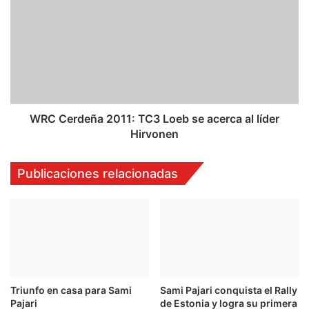
R
:
C
T
C
C
e
1
r
S
d
o
e
l
ñ
b
a
WRC Cerdeña 2011: TC3 Loeb se acerca al líder
e
2
Hirvonen
r
0
g
1
Publicaciones relacionadas
m
1
a
:
r
T
c
C
a
3
e
L
l
o
r
e
i
Triunfo en casa para Sami
Sami Pajari conquista el Rally
b
Pajari
de Estonia y logra su primera
t
s