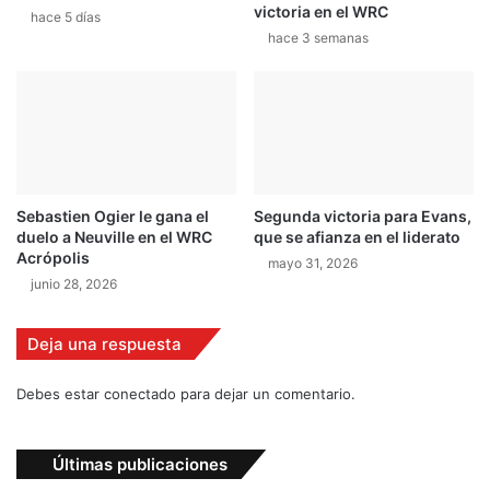
victoria en el WRC
m
e
hace 5 días
o
hace 3 semanas
a
e
c
n
e
C
r
e
c
r
a
d
a
e
l
Sebastien Ogier le gana el
Segunda victoria para Evans,
ñ
l
duelo a Neuville en el WRC
que se afianza en el liderato
a
í
Acrópolis
mayo 31, 2026
d
junio 28, 2026
e
r
H
Deja una respuesta
i
r
Debes estar conectado para dejar un comentario.
v
o
n
Últimas publicaciones
e