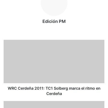
Edición PM
Siti
o
we
W
b
R
C
C
e
r
d
e
ñ
a
WRC Cerdeña 2011: TC1 Solberg marca el ritmo en
2
Cerdeña
0
1
W
1