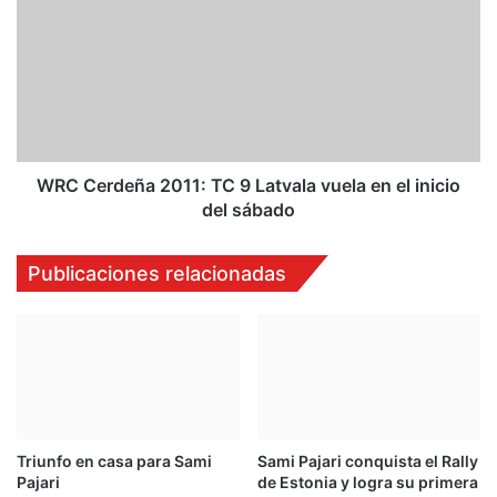
:
C
T
C
C
e
7
r
U
d
n
e
p
ñ
i
a
WRC Cerdeña 2011: TC 9 Latvala vuela en el inicio
n
2
del sábado
c
0
h
1
Publicaciones relacionadas
a
1
z
:
o
T
r
C
e
9
t
L
r
a
a
t
s
Triunfo en casa para Sami
Sami Pajari conquista el Rally
v
Pajari
de Estonia y logra su primera
a
a