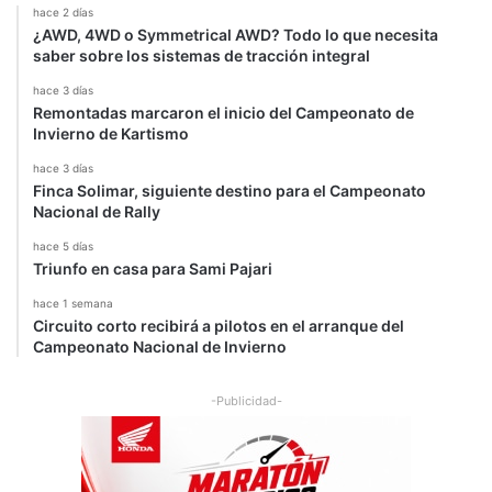
á
hace 2 días
b
¿AWD, 4WD o Symmetrical AWD? Todo lo que necesita
a
saber sobre los sistemas de tracción integral
d
hace 3 días
o
Remontadas marcaron el inicio del Campeonato de
Invierno de Kartismo
hace 3 días
Finca Solimar, siguiente destino para el Campeonato
Nacional de Rally
hace 5 días
Triunfo en casa para Sami Pajari
hace 1 semana
Circuito corto recibirá a pilotos en el arranque del
Campeonato Nacional de Invierno
-Publicidad-