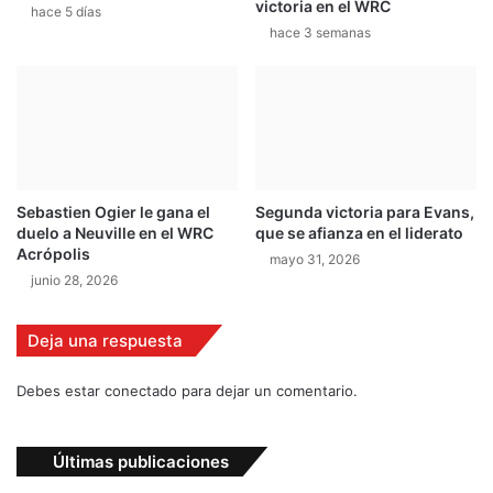
victoria en el WRC
a
l
hace 5 días
H
hace 3 semanas
a
i
v
r
u
v
e
o
l
n
a
e
e
n
n
Sebastien Ogier le gana el
Segunda victoria para Evans,
e
duelo a Neuville en el WRC
que se afianza en el liderato
l
Acrópolis
mayo 31, 2026
i
junio 28, 2026
n
i
c
Deja una respuesta
i
o
Debes estar conectado para dejar un comentario.
d
e
l
Últimas publicaciones
s