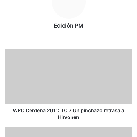
Edición PM
Siti
o
we
W
b
R
C
C
e
r
d
e
ñ
a
WRC Cerdeña 2011: TC 7 Un pinchazo retrasa a
2
Hirvonen
0
1
W
1
R