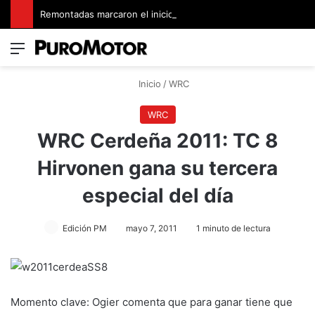
Remontadas marcaron el inicio del Campeonato de Invierno de Kartismo
Menú
Switch
B
Inicio
/
WRC
WRC
WRC Cerdeña 2011: TC 8
Hirvonen gana su tercera
especial del día
Edición PM
mayo 7, 2011
1 minuto de lectura
Momento clave: Ogier comenta que para ganar tiene que