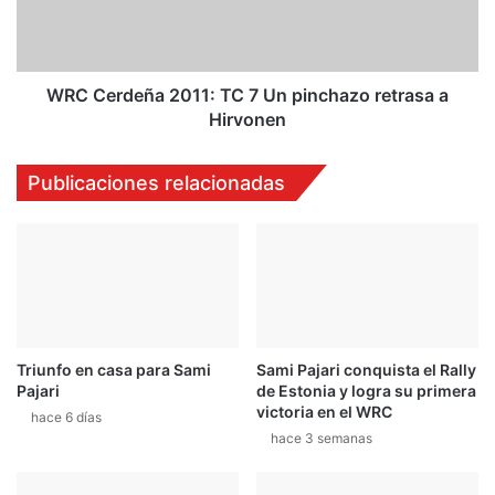
C
d
e
e
r
ñ
d
a
WRC Cerdeña 2011: TC 7 Un pinchazo retrasa a
e
2
Hirvonen
ñ
0
a
1
Publicaciones relacionadas
1
:
T
C
7
U
n
p
Triunfo en casa para Sami
Sami Pajari conquista el Rally
i
Pajari
de Estonia y logra su primera
n
victoria en el WRC
c
hace 6 días
hace 3 semanas
h
a
z