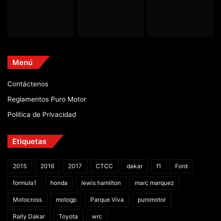
Menú
Contáctenos
Reglamentos Puro Motor
Política de Privacidad
Etiquetas
2015
2016
2017
CTCC
dakar
f1
Ford
formula1
honda
lewis hamilton
marc marquez
Motocross
motogp
Parque Viva
puromotor
Rally Dakar
Toyota
wrc