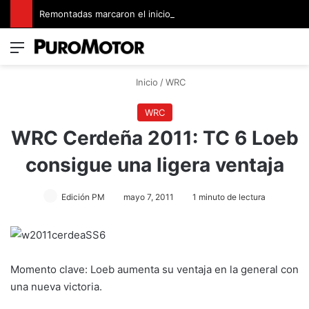
Remontadas marcaron el inicio del Campeonato de Invierno de Kartismo
Menú
Switch
B
Inicio
/
WRC
WRC
WRC Cerdeña 2011: TC 6 Loeb
consigue una ligera ventaja
Edición PM
mayo 7, 2011
1 minuto de lectura
Momento clave: Loeb aumenta su ventaja en la general con
una nueva victoria.