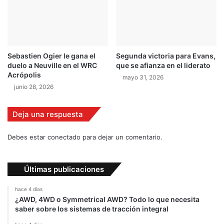
o
r
e
t
r
Sebastien Ogier le gana el
Segunda victoria para Evans,
a
duelo a Neuville en el WRC
que se afianza en el liderato
s
Acrópolis
mayo 31, 2026
a
junio 28, 2026
a
H
i
Deja una respuesta
r
v
Debes estar conectado para dejar un comentario.
o
n
e
Últimas publicaciones
n
hace 4 días
¿AWD, 4WD o Symmetrical AWD? Todo lo que necesita
saber sobre los sistemas de tracción integral