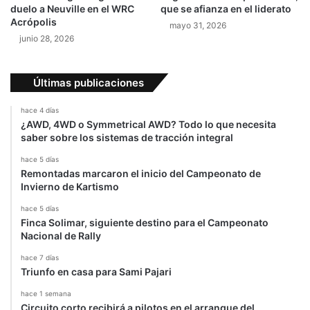
e
duelo a Neuville en el WRC
que se afianza en el liderato
r
l
Acrópolis
mayo 31, 2026
a
c
junio 28, 2026
e
u
l
r
a
r
Últimas publicaciones
u
i
t
c
hace 4 días
o
u
¿AWD, 4WD o Symmetrical AWD? Todo lo que necesita
m
l
saber sobre los sistemas de tracción integral
o
u
v
m
hace 5 días
Remontadas marcaron el inicio del Campeonato de
i
?
Invierno de Kartismo
l
i
hace 5 días
s
Finca Solimar, siguiente destino para el Campeonato
m
Nacional de Rally
o
hace 7 días
?
Triunfo en casa para Sami Pajari
hace 1 semana
Circuito corto recibirá a pilotos en el arranque del