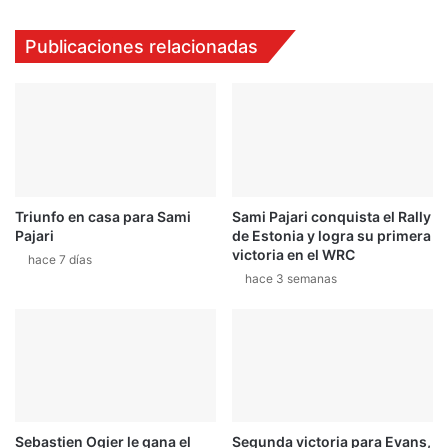
d
c
e
a
Publicaciones relacionadas
l
p
M
i
o
l
t
o
o
t
G
o
P
¿
n
D
o
Triunfo en casa para Sami
Sami Pajari conquista el Rally
o
Pajari
de Estonia y logra su primera
s
n
victoria en el WRC
o
d
hace 7 días
n
hace 3 semanas
e
b
d
u
e
e
j
n
a
o
m
s
o
p
s
Sebastien Ogier le gana el
Segunda victoria para Evans,
a