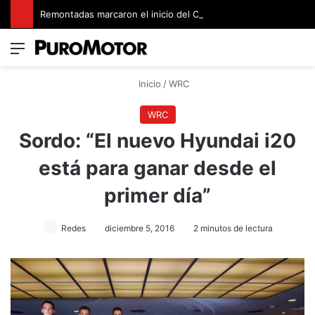
Remontadas marcaron el inicio del Campeonato de Invierno de Kartismo
Menú
Switch
B
Inicio
/
WRC
WRC
Sordo: “El nuevo Hyundai i20
está para ganar desde el
primer día”
Redes
diciembre 5, 2016
2 minutos de lectura