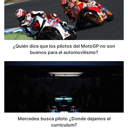
u
i
é
n
d
i
c
e
¿Quién dice que los pilotos del MotoGP no son
q
buenos para el automovilismo?
u
e
M
l
e
o
r
s
c
p
e
i
d
l
e
o
s
t
b
o
u
Mercedes busca piloto ¿Donde dejamos el
s
s
curriculum?