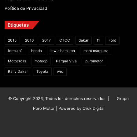
Política de Privacidad
Etiquetas
2015
2016
2017
CTCC
dakar
f1
Ford
formula1
honda
lewis hamilton
marc marquez
Motocross
motogp
Parque Viva
puromotor
Rally Dakar
Toyota
wrc
© Copyright 2026, Todos los derechos reservados |
Grupo
Puro Motor | Powered by
Click Digital
Facebook
X
YouTube
Instagram
TikTok