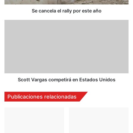
a
e
Se cancela el rally por este año
l
r
S
a
c
l
o
l
t
y
t
p
V
o
a
r
r
e
g
s
a
Scott Vargas competirá en Estados Unidos
t
s
e
c
Publicaciones relacionadas
a
o
ñ
m
o
p
e
t
i