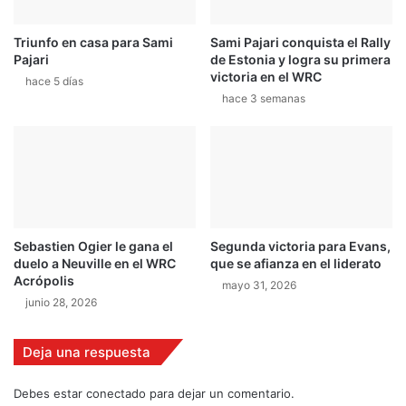
r
á
Triunfo en casa para Sami
Sami Pajari conquista el Rally
e
Pajari
de Estonia y logra su primera
n
victoria en el WRC
hace 5 días
E
hace 3 semanas
s
t
a
d
o
s
U
n
Sebastien Ogier le gana el
Segunda victoria para Evans,
i
duelo a Neuville en el WRC
que se afianza en el liderato
d
Acrópolis
mayo 31, 2026
o
junio 28, 2026
s
Deja una respuesta
Debes estar conectado para dejar un comentario.