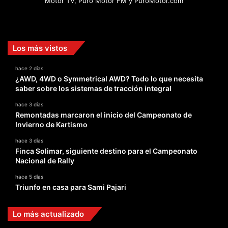
Motor TV, Puro Motor FM y PuroMotor.com
Facebook
X
YouTube
Instagram
TikTok
Los más vistos
hace 2 días
¿AWD, 4WD o Symmetrical AWD? Todo lo que necesita
saber sobre los sistemas de tracción integral
hace 3 días
Remontadas marcaron el inicio del Campeonato de
Invierno de Kartismo
hace 3 días
Finca Solimar, siguiente destino para el Campeonato
Nacional de Rally
hace 5 días
Triunfo en casa para Sami Pajari
Lo más actualizado