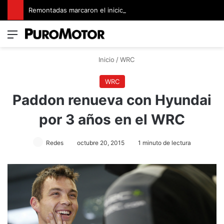
Remontadas marcaron el inicio del Campeonato de Invierno de Kartismo
Menú
Switch
B
Inicio
/
WRC
WRC
Paddon renueva con Hyundai
por 3 años en el WRC
Redes
octubre 20, 2015
1 minuto de lectura