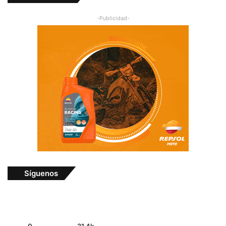
-Publicidad-
Síguenos
0
31.4k