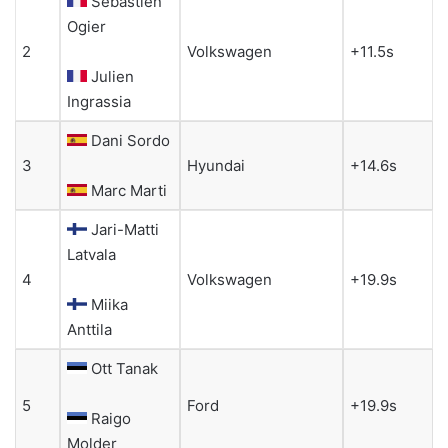
Sebastien
Ogier
2
Volkswagen
+11.5s
Julien
Ingrassia
Dani Sordo
3
Hyundai
+14.6s
Marc Marti
Jari-Matti
Latvala
4
Volkswagen
+19.9s
Miika
Anttila
Ott Tanak
5
Ford
+19.9s
Raigo
Molder