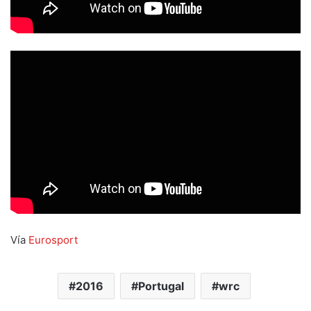
Vía
Eurosport
2016
Portugal
wrc