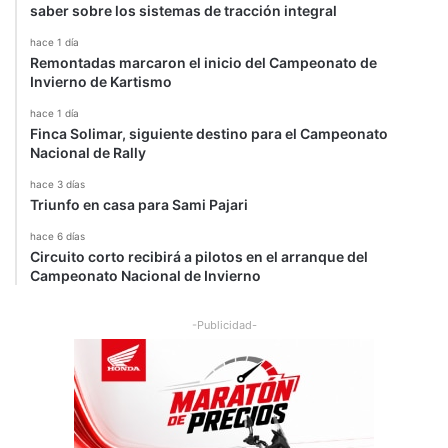
n
saber sobre los sistemas de tracción integral
hace 1 día
Remontadas marcaron el inicio del Campeonato de
Invierno de Kartismo
hace 1 día
Finca Solimar, siguiente destino para el Campeonato
Nacional de Rally
hace 3 días
Triunfo en casa para Sami Pajari
hace 6 días
Circuito corto recibirá a pilotos en el arranque del
Campeonato Nacional de Invierno
-Publicidad-