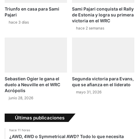
y
F
Triunfo en casa para Sami
Sami Pajari conquista el Rally
o
1
Pajari
de Estonia y logra su primera
2
:
victoria en el WRC
0
hace 3 días
d
hace 2 semanas
1
e
6
F
a
n
g
i
o
a
Sebastien Ogier le gana el
Segunda victoria para Evans,
V
duelo a Neuville en el WRC
que se afianza en el liderato
e
Acrópolis
mayo 31, 2026
r
junio 28, 2026
s
t
a
Últimas publicaciones
p
p
hace 11 horas
e
¿AWD, 4WD o Symmetrical AWD? Todo lo que necesita