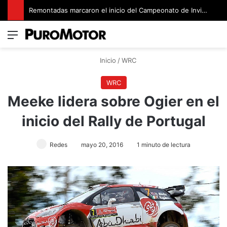
Remontadas marcaron el inicio del Campeonato de Invierno de Kartismo
Menú
Switch
B
Inicio
/
WRC
WRC
Meeke lidera sobre Ogier en el
inicio del Rally de Portugal
Redes
mayo 20, 2016
1 minuto de lectura