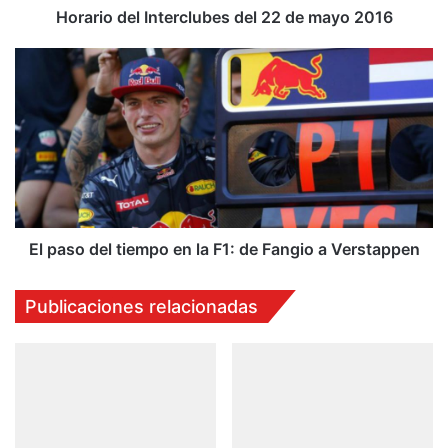
l
Horario del Interclubes del 22 de mayo 2016
I
n
E
t
l
e
p
r
a
c
s
l
o
u
d
b
e
e
l
s
t
El paso del tiempo en la F1: de Fangio a Verstappen
d
i
e
e
Publicaciones relacionadas
l
m
2
p
2
o
d
e
e
n
m
l
a
a