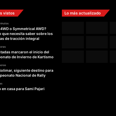
ó
n
s vistos
Lo más actualizado
c
o
minutos
r
 4WD o Symmetrical AWD?
o
o que necesita saber sobre los
n
as de tracción integral
a
d
horas
adas marcaron el inicio del
o
nato de Invierno de Kartismo
,
a
horas
t
Solimar, siguiente destino para
a
peonato Nacional de Rally
d
as
o
o en casa para Sami Pajari
y
c
a
s
i