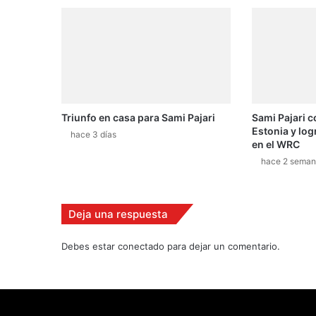
e
c
u
a
t
r
o
Triunfo en casa para Sami Pajari
Sami Pajari c
r
Estonia y log
u
hace 3 días
en el WRC
e
hace 2 seman
d
a
s
y
Deja una respuesta
m
o
Debes estar conectado para dejar un comentario.
t
o
r
F
e