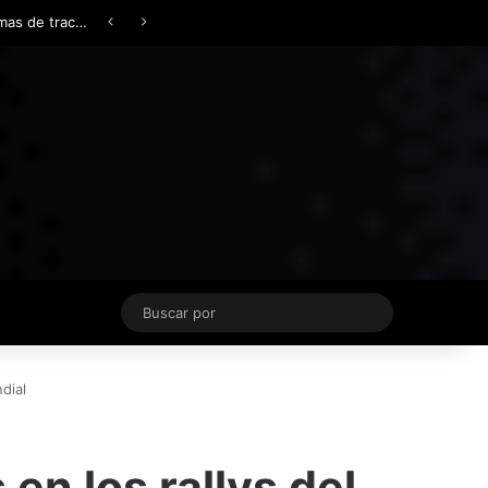
Facebook
X
YouTube
Instagram
TikTok
Acceso
Switch skin
Buscar
por
dial
en los rallys del