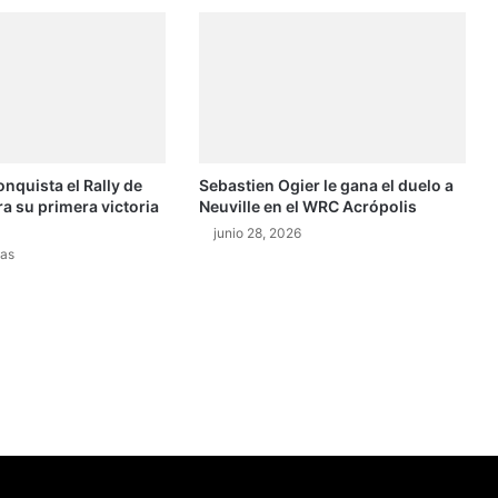
e
A
b
u
D
h
a
onquista el Rally de
Sebastien Ogier le gana el duelo a
b
ra su primera victoria
Neuville en el WRC Acrópolis
i
F
junio 28, 2026
as
1
2
0
1
3
:
c
a
m
p
e