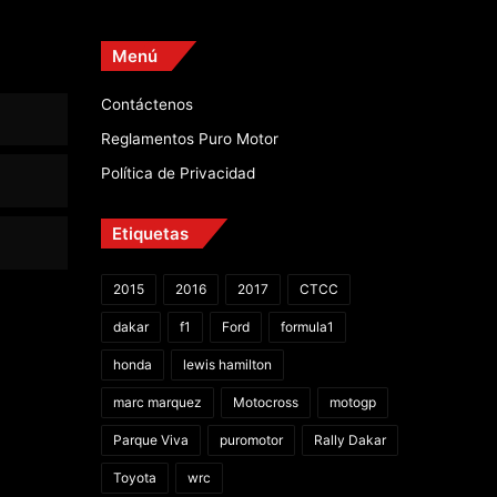
Menú
Contáctenos
Reglamentos Puro Motor
Política de Privacidad
Etiquetas
2015
2016
2017
CTCC
dakar
f1
Ford
formula1
honda
lewis hamilton
marc marquez
Motocross
motogp
Parque Viva
puromotor
Rally Dakar
Toyota
wrc