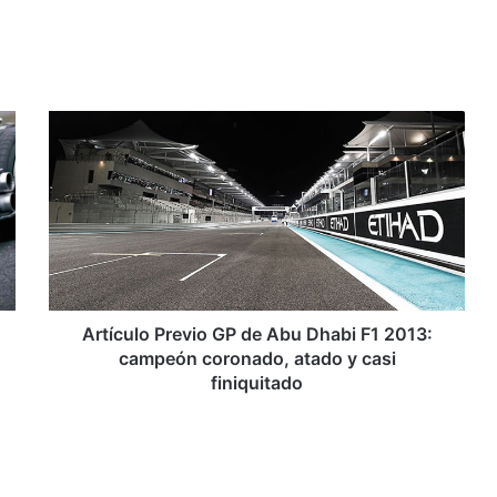
A
r
t
í
c
u
l
o
P
r
Artículo Previo GP de Abu Dhabi F1 2013:
e
campeón coronado, atado y casi
v
finiquitado
i
o
G
P
d