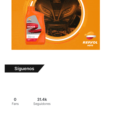
Síguenos
0
31.4k
Fans
Seguidores