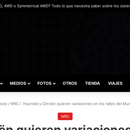
ntadas marcaron el inicio del Campeonato de Invierno de Kartismo
MEDIOS
FOTOS
OTROS
TIENDA
VIAJES
nicio
/
WRC
/
Hyundai y Citroën quieren variaciones en los rallys del Mun
WRC
n quieren variaciones 