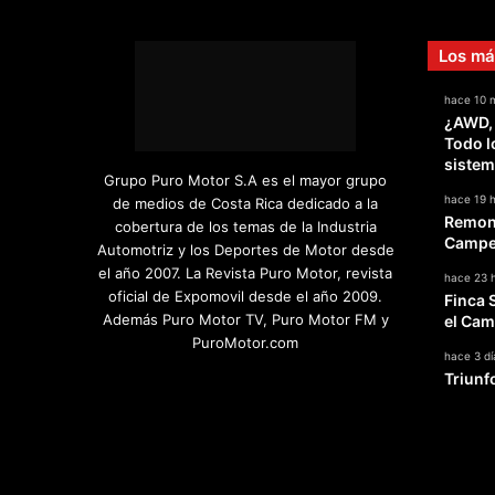
r
r
Los má
a
r
hace 10 
i
¿AWD,
Todo l
sistem
Grupo Puro Motor S.A es el mayor grupo
hace 19 
de medios de Costa Rica dedicado a la
Remont
cobertura de los temas de la Industria
Campeo
Automotriz y los Deportes de Motor desde
el año 2007. La Revista Puro Motor, revista
hace 23 
oficial de Expomovil desde el año 2009.
Finca 
Además Puro Motor TV, Puro Motor FM y
el Cam
PuroMotor.com
hace 3 dí
Triunf
Facebook
X
YouTube
Instagram
TikTok