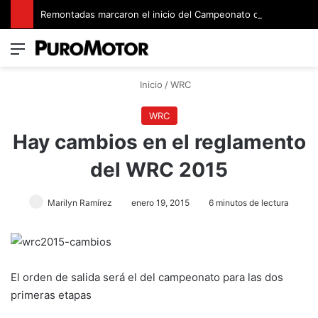
Remontadas marcaron el inicio del Campeonato de Invierno de Kartismo
Menú
Switch
B
Inicio
/
WRC
WRC
Hay cambios en el reglamento
del WRC 2015
Marilyn Ramírez
enero 19, 2015
6 minutos de lectura
El orden de salida será el del campeonato para las dos
primeras etapas