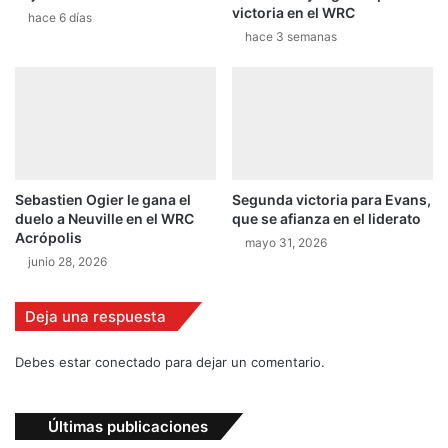
victoria en el WRC
hace 6 días
e
hace 3 semanas
d
c
r
o
s
s
Sebastien Ogier le gana el
Segunda victoria para Evans,
duelo a Neuville en el WRC
que se afianza en el liderato
Acrópolis
mayo 31, 2026
junio 28, 2026
Deja una respuesta
Debes estar conectado para dejar un comentario.
Últimas publicaciones