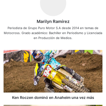
Marilyn Ramírez
Periodista de Grupo Puro Motor S.A desde 2014 en temas de
Motocross. Grado académico: Bachiller en Periodismo y Licenciada
en Producción de Medios.
K
e
n
R
o
c
z
e
n
d
Ken Roczen dominó en Anaheim una vez más
o