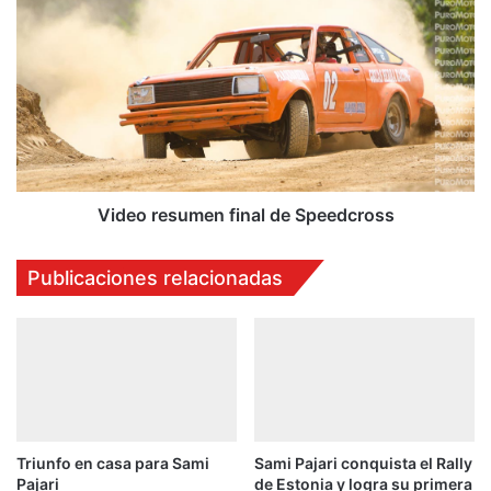
m
V
i
i
n
d
ó
e
e
o
n
r
A
e
n
s
a
u
h
m
Video resumen final de Speedcross
e
e
i
n
Publicaciones relacionadas
m
f
u
i
n
n
a
a
v
l
e
d
z
e
m
S
Triunfo en casa para Sami
Sami Pajari conquista el Rally
á
p
Pajari
de Estonia y logra su primera
s
e