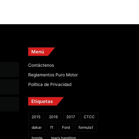
Menú
Contáctenos
Reglamentos Puro Motor
Política de Privacidad
Etiquetas
2015
2016
2017
CTCC
dakar
f1
Ford
formula1
honda
lewis hamilton