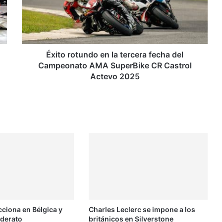
tercera
fecha
del
Campeonato
AMA
SuperBike
Éxito rotundo en la tercera fecha del
CR
Campeonato AMA SuperBike CR Castrol
Castrol
Actevo 2025
Actevo
2025
cciona en Bélgica y
Charles Leclerc se impone a los
iderato
británicos en Silverstone