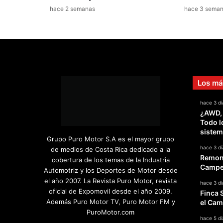
hace 2 semanas
hace 3 sema
Los má
hace 3 dí
¿AWD,
Todo l
sistem
Grupo Puro Motor S.A es el mayor grupo
hace 3 dí
de medios de Costa Rica dedicado a la
Remont
cobertura de los temas de la Industria
Campeo
Automotriz y los Deportes de Motor desde
el año 2007. La Revista Puro Motor, revista
hace 3 dí
oficial de Expomovil desde el año 2009.
Finca 
Además Puro Motor TV, Puro Motor FM y
el Cam
PuroMotor.com
hace 5 dí