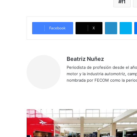
f1
LinkedIn
Sk
Facebook
X
Beatriz Nuñez
Periodista de profesión desde el añ
motor y la industria automotriz, ca
nombrada por FECOM como la period
Sitio
Facebook
X
YouTube
Instagram
web
Multiplaza
Curridabat
es
la