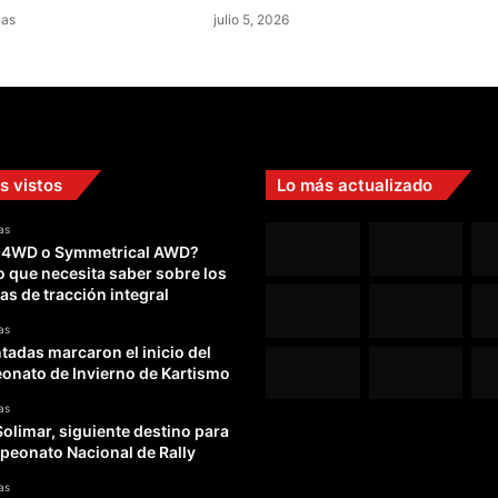
nas
julio 5, 2026
s vistos
Lo más actualizado
as
 4WD o Symmetrical AWD?
o que necesita saber sobre los
as de tracción integral
as
adas marcaron el inicio del
nato de Invierno de Kartismo
as
Solimar, siguiente destino para
peonato Nacional de Rally
as