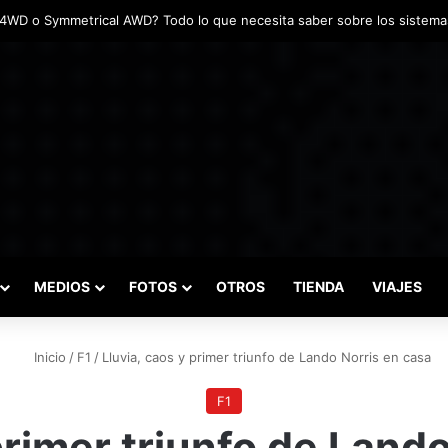
adas marcaron el inicio del Campeonato de Invierno de Kartismo
MEDIOS
FOTOS
OTROS
TIENDA
VIAJES
Inicio
/
F1
/
Lluvia, caos y primer triunfo de Lando Norris en casa
F1
primer triunfo de Land