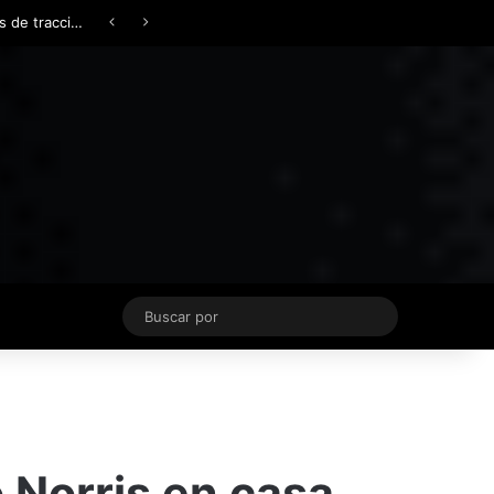
Facebook
X
YouTube
Instagram
TikTok
Acceso
Switch skin
Buscar
por
o Norris en casa