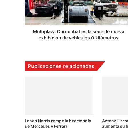
sede
de
nueva
exhibición
de
vehículos
Multiplaza Curridabat es la sede de nueva
0
exhibición de vehículos 0 kilómetros
kilómetros
Publicaciones relacionadas
Lando Norris rompe la hegemonía
Antonelli rea
de Mercedes y Ferrari
aumenta su l