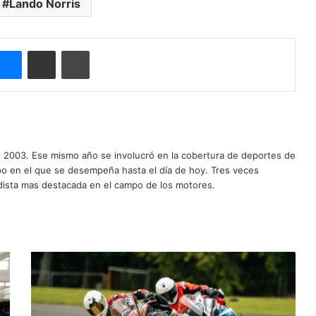
Lando Norris
ype
Messenger
Compartir por correo electrónico
Imprimir
o 2003. Ese mismo año se involucró en la cobertura de deportes de
mpo en el que se desempeña hasta el día de hoy. Tres veces
ista mas destacada en el campo de los motores.
Éxito
rotundo
en
la