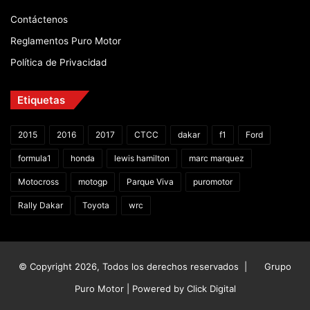
Contáctenos
Reglamentos Puro Motor
Política de Privacidad
Etiquetas
2015
2016
2017
CTCC
dakar
f1
Ford
formula1
honda
lewis hamilton
marc marquez
Motocross
motogp
Parque Viva
puromotor
Rally Dakar
Toyota
wrc
© Copyright 2026, Todos los derechos reservados |
Grupo
Puro Motor | Powered by
Click Digital