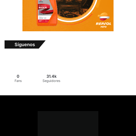
Síguenos
0
31.4k
Fans
Seguidores