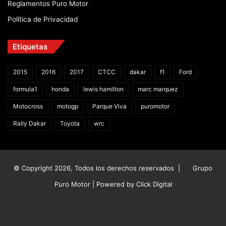
Reglamentos Puro Motor
Política de Privacidad
Etiquetas
2015
2016
2017
CTCC
dakar
f1
Ford
formula1
honda
lewis hamilton
marc marquez
Motocross
motogp
Parque Viva
puromotor
Rally Dakar
Toyota
wrc
© Copyright 2026, Todos los derechos reservados |
Grupo
Puro Motor | Powered by
Click Digital
Facebook
X
YouTube
Instagram
TikTok