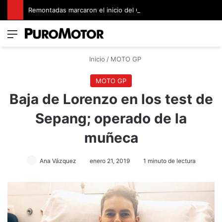
Remontadas marcaron el inicio del Campeonato de Invierno de Kartismo
Menú
Switch
B
Inicio
/
MOTO GP
MOTO GP
Baja de Lorenzo en los test de
Sepang; operado de la
muñeca
Ana Vázquez
enero 21, 2019
1 minuto de lectura