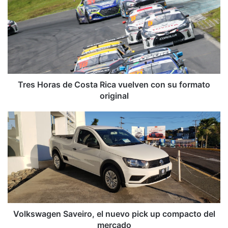
e
s
H
o
r
a
s
d
Tres Horas de Costa Rica vuelven con su formato
e
original
C
o
V
s
o
t
l
a
k
R
s
i
w
c
a
a
g
v
e
u
n
Volkswagen Saveiro, el nuevo pick up compacto del
e
S
mercado