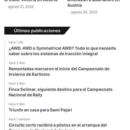
n
o
Austria
agosto 21, 2022
a
m
agosto 20, 2022
l
p
a
c
Últimas publicaciones
t
o
hace 1 día
d
¿AWD, 4WD o Symmetrical AWD? Todo lo que necesita
e
saber sobre los sistemas de tracción integral
l
m
hace 2 días
Remontadas marcaron el inicio del Campeonato de
e
Invierno de Kartismo
r
c
hace 2 días
a
Finca Solimar, siguiente destino para el Campeonato
d
Nacional de Rally
o
hace 4 días
Triunfo en casa para Sami Pajari
hace 1 semana
Circuito corto recibirá a pilotos en el arranque del