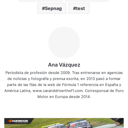
Sepnag
test
Ana Vázquez
Periodista de profesión desde 2009. Tras entrenarse en agencias
de noticias y fotografía y prensa escrita, en 2013 pasó a formar
parte de las filas de la web de Fórmula 1 referencia en España y
América Latina, www.caranddriverthef1.com. Corresponsal de Puro
Motor en Europa desde 2014.
Siti
Fa
X
Yo
Ins
o
ce
uT
tag
we
bo
ub
ra
T
b
ok
e
m
r