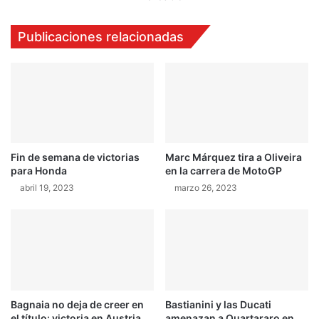
l
a
v
v
Publicaciones relacionadas
e
e
n
i
c
r
o
o
n
,
s
e
u
l
f
n
o
Fin de semana de victorias
Marc Márquez tira a Oliveira
u
para Honda
en la carrera de MotoGP
r
e
m
v
abril 19, 2023
marzo 26, 2023
a
o
t
p
o
i
o
c
r
k
i
u
g
p
Bagnaia no deja de creer en
Bastianini y las Ducati
i
c
el título: victoria en Austria
amenazan a Quartararo en