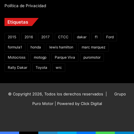
Política de Privacidad
Etiquetas
2015
2016
2017
CTCC
dakar
f1
Ford
formula1
honda
lewis hamilton
marc marquez
Motocross
motogp
Parque Viva
puromotor
Rally Dakar
Toyota
wrc
© Copyright 2026, Todos los derechos reservados |
Grupo
Puro Motor | Powered by
Click Digital
Facebook
X
YouTube
Instagram
TikTok