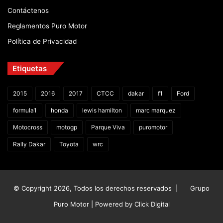
Contáctenos
Reglamentos Puro Motor
Política de Privacidad
Etiquetas
2015
2016
2017
CTCC
dakar
f1
Ford
formula1
honda
lewis hamilton
marc marquez
Motocross
motogp
Parque Viva
puromotor
Rally Dakar
Toyota
wrc
© Copyright 2026, Todos los derechos reservados |
Grupo
Puro Motor | Powered by
Click Digital