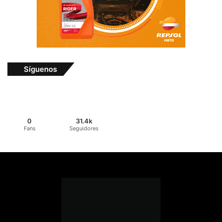
Síguenos
0
31.4k
Fans
Seguidores