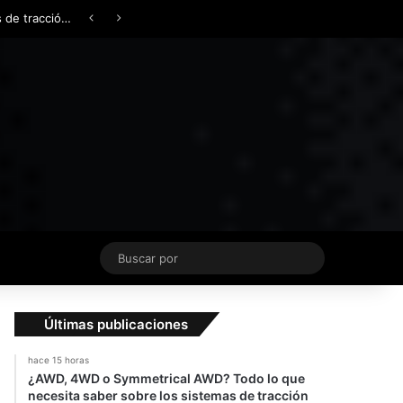
Facebook
X
YouTube
Instagram
TikTok
Acceso
Switch skin
Buscar
por
Últimas publicaciones
hace 15 horas
¿AWD, 4WD o Symmetrical AWD? Todo lo que
necesita saber sobre los sistemas de tracción