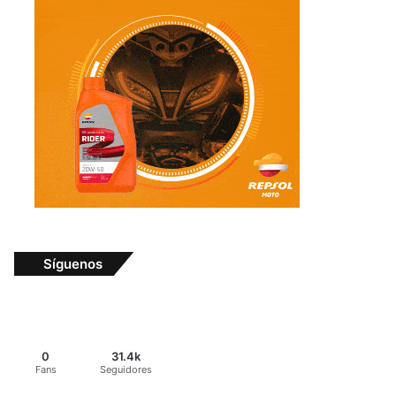
Síguenos
0
31.4k
Fans
Seguidores