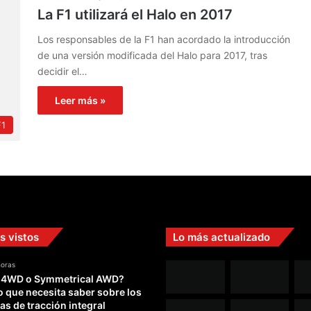
La F1 utilizará el Halo en 2017
Los responsables de la F1 han acordado la introducción
de una versión modificada del Halo para 2017, tras
decidir el…
Leer más »
F1
s vistos
Lo más actualizado
horas
 4WD o Symmetrical AWD?
o que necesita saber sobre los
as de tracción integral