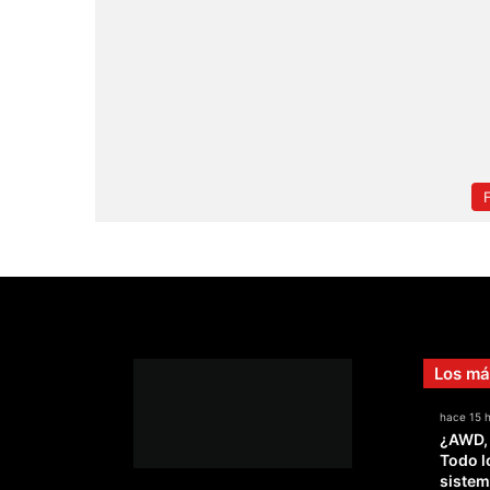
Los má
hace 15 
¿AWD,
Todo l
sistem