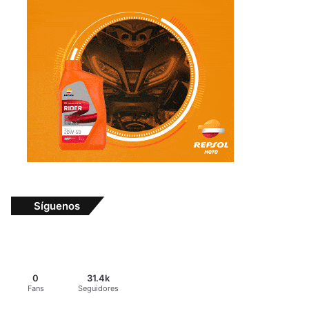
Síguenos
0
31.4k
Fans
Seguidores