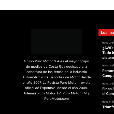
Los má
hace 2 dí
¿AWD,
Todo l
sistem
Grupo Puro Motor S.A es el mayor grupo
hace 3 dí
de medios de Costa Rica dedicado a la
Remont
cobertura de los temas de la Industria
Campeo
Automotriz y los Deportes de Motor desde
el año 2007. La Revista Puro Motor, revista
hace 3 dí
oficial de Expomovil desde el año 2009.
Finca 
Además Puro Motor TV, Puro Motor FM y
el Cam
PuroMotor.com
hace 5 dí
Triunf
Facebook
X
YouTube
Instagram
TikTok