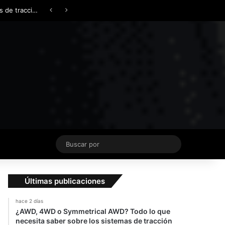
Facebook
X
YouTube
Instagram
TikTok
Acceso
Switch skin
¿AWD, 4WD o Symmetrical AWD? Todo lo que necesita saber sobre los sistemas de tracción integral
Buscar
por
Últimas publicaciones
hace 2 días
¿AWD, 4WD o Symmetrical AWD? Todo lo que
necesita saber sobre los sistemas de tracción