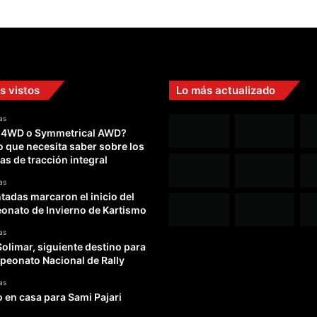
s vistos
Lo más actualizado
as
 4WD o Symmetrical AWD?
o que necesita saber sobre los
as de tracción integral
as
adas marcaron el inicio del
nato de Invierno de Kartismo
as
Solimar, siguiente destino para
peonato Nacional de Rally
as
o en casa para Sami Pajari