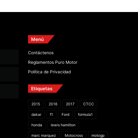
Menú
Contáctenos
Reglamentos Puro Motor
Política de Privacidad
Etiquetas
2015
2016
2017
CTCC
dakar
f1
Ford
formula1
honda
lewis hamilton
marc marquez
Motocross
motogp