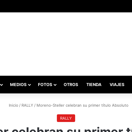
adas marcaron el inicio del Campeonato de Invierno de Kartismo
MEDIOS
FOTOS
OTROS
TIENDA
VIAJES
Inicio
/
RALLY
/
Moreno-Steller celebran su primer título Absoluto
RALLY
r celebran su primer t