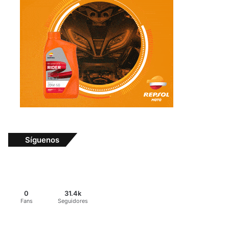
Síguenos
0
31.4k
Fans
Seguidores