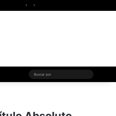
Facebook
X
YouTube
Instagram
TikTok
Acceso
Switch skin
Buscar
por
ítulo Absoluto