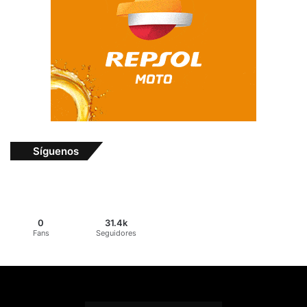
Síguenos
0
31.4k
Fans
Seguidores