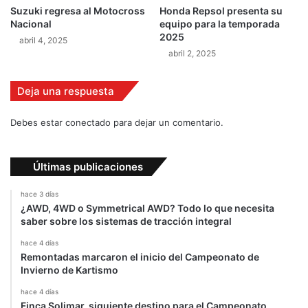
p
Suzuki regresa al Motocross
Honda Repsol presenta su
u
Nacional
equipo para la temporada
n
2025
abril 4, 2025
t
abril 2, 2025
o
s
d
Deja una respuesta
e
P
Debes estar conectado para dejar un comentario.
e
r
ú
Últimas publicaciones
hace 3 días
¿AWD, 4WD o Symmetrical AWD? Todo lo que necesita
saber sobre los sistemas de tracción integral
hace 4 días
Remontadas marcaron el inicio del Campeonato de
Invierno de Kartismo
hace 4 días
Finca Solimar, siguiente destino para el Campeonato