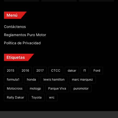
Menú
Contáctenos
Reglamentos Puro Motor
Política de Privacidad
Etiquetas
2015
2016
2017
CTCC
dakar
f1
Ford
formula1
honda
lewis hamilton
marc marquez
Motocross
motogp
Parque Viva
puromotor
Rally Dakar
Toyota
wrc