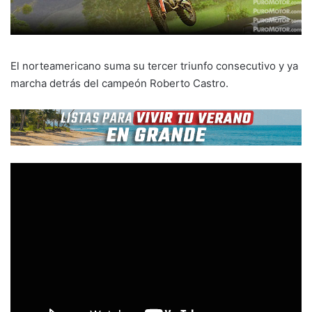
El norteamericano suma su tercer triunfo consecutivo y ya
marcha detrás del campeón Roberto Castro.