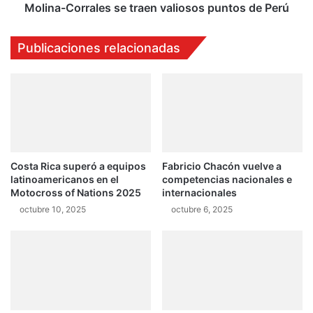
g
r
Molina-Corrales se traen valiosos puntos de Perú
u
r
n
a
Publicaciones relacionadas
a
l
S
e
e
s
c
s
a
e
t
r
a
Costa Rica superó a equipos
Fabricio Chacón vuelve a
e
latinoamericanos en el
competencias nacionales e
n
Motocross of Nations 2025
internacionales
v
octubre 10, 2025
octubre 6, 2025
a
l
i
o
s
o
s