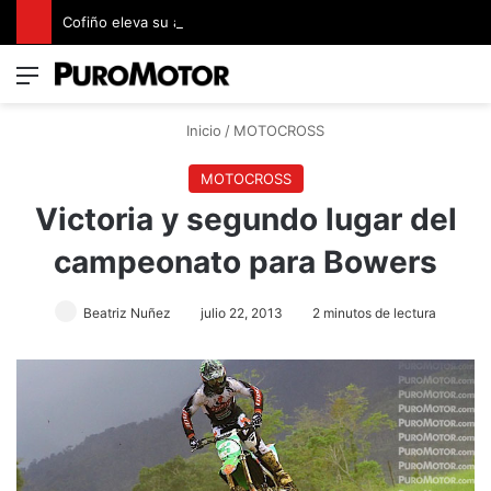
Cofiño eleva su apuesta premium con la representación exclusiva de Jaguar Land Rover en Costa Rica
Menú
Switch
B
Inicio
/
MOTOCROSS
MOTOCROSS
Victoria y segundo lugar del
campeonato para Bowers
Beatriz Nuñez
julio 22, 2013
2 minutos de lectura