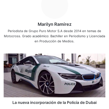
Marilyn Ramírez
Periodista de Grupo Puro Motor S.A desde 2014 en temas de
Motocross. Grado académico: Bachiller en Periodismo y Licenciada
en Producción de Medios.
L
a
n
u
e
v
a
i
n
c
La nueva incorporación de la Policía de Dubai
o