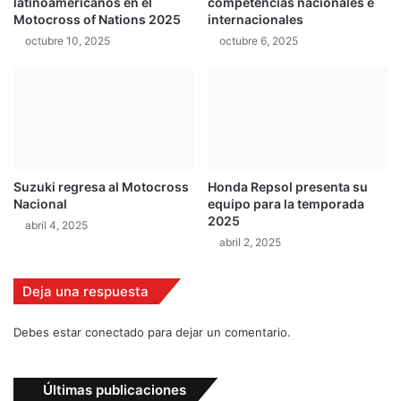
latinoamericanos en el
competencias nacionales e
e
S
Motocross of Nations 2025
internacionales
D
e
octubre 10, 2025
octubre 6, 2025
u
b
b
r
a
i
i
n
g
Suzuki regresa al Motocross
Honda Repsol presenta su
Nacional
equipo para la temporada
2025
abril 4, 2025
abril 2, 2025
Deja una respuesta
Debes estar conectado para dejar un comentario.
Últimas publicaciones