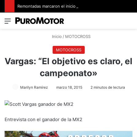
Remontadas marcaron el inicio del Campeonato de Invierno de Kartismo
Menú
Switch
B
Inicio
/
MOTOCROSS
MOTOCROSS
Vargas: “El objetivo es claro, el
campeonato»
Marilyn Ramírez
marzo 18, 2015
2 minutos de lectura
Entrevista con el ganador de la MX2